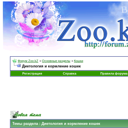
Форум Zoo.kZ
>
Основные разделы
>
Кошки
Диетология и кормление кошек
Регистрация
Справка
Правила форума
Темы раздела
: Диетология и кормление кошек