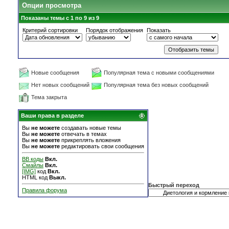
Опции просмотра
Показаны темы с 1 по 9 из 9
Критерий сортировки
Порядок отображения
Показать
Новые сообщения
Популярная тема с новыми сообщениями
Нет новых сообщений
Популярная тема без новых сообщений
Тема закрыта
Ваши права в разделе
Вы
не можете
создавать новые темы
Вы
не можете
отвечать в темах
Вы
не можете
прикреплять вложения
Вы
не можете
редактировать свои сообщения
BB коды
Вкл.
Смайлы
Вкл.
[IMG]
код
Вкл.
HTML код
Выкл.
Быстрый переход
Правила форума