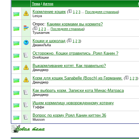
Тема
/
Автор
Кормление кошек
(
1
2
3
...
Последняя страница
)
Lesya
Опрос:
Какими кормами вы кормите?
(
1
2
3
...
Последняя страница
)
Тушканчик
Кошки и шоколад
(
1
2
3
)
ДжамиЛьКа
Осторожно. Кошки отравились .Роял Канин ?
DveКошки
Выкармливание котят. Как правильно?
Джинджер
Корм для кошек Sanabelle (Bosch) из Германии.
(
1
2
3
)
Джинджер
Как выбрать корм. Записки кота Минас-Матраса
Джинджер
Ищем кормилицу новорожденному котенку
Тэффи
Вопрос по корму Роял Канин киттен 36
Musson