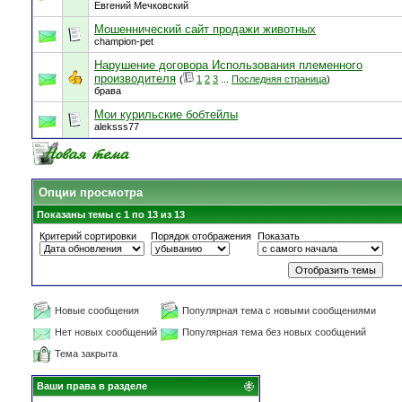
Евгений Мечковский
Мошеннический сайт продажи животных
champion-pet
Нарушение договора Использования племенного
производителя
(
1
2
3
...
Последняя страница
)
брава
Мои курильские бобтейлы
aleksss77
Опции просмотра
Показаны темы с 1 по 13 из 13
Критерий сортировки
Порядок отображения
Показать
Новые сообщения
Популярная тема с новыми сообщениями
Нет новых сообщений
Популярная тема без новых сообщений
Тема закрыта
Ваши права в разделе