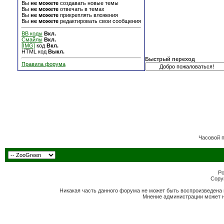
Вы
не можете
создавать новые темы
Вы
не можете
отвечать в темах
Вы
не можете
прикреплять вложения
Вы
не можете
редактировать свои сообщения
BB коды
Вкл.
Смайлы
Вкл.
[IMG]
код
Вкл.
HTML код
Выкл.
Быстрый переход
Правила форума
Часовой 
Po
Copyr
Никакая часть данного форума не может быть воспроизведена 
Мнение администрации может н