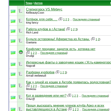
Тема
/
Автор
Степногорск VS Мёбиус
KirBeautyCoon
Котёнок для себя.....
(
1
2
3
...
Последняя страница
)
king fancy
Работа клубов в г.Астана!
(
1
2
3
)
Rich Land
Будьте осторожны! Аферистка из Астаны.
(
1
2
)
Gaetana
Конфликт продажи: задаток есть, котенка нет
(
1
2
3
...
Последняя страница
)
Drudgi
Интересные факты о заводчике кошек г.Усть-каменогор
Nagvall
Разборки курбобов
(
1
2
3
)
Алтай любимый
Как у одной из кошек в Актобе появилась родословная
(
1
2
3
...
Последняя страница
)
Моякош
Кот в разведение или нет?
(
1
2
3
...
Последняя страница
)
Ольг@
Прошу высказать мнение членов клуба Арко и всех
выставляющихся в Астане
(
1
2
3
...
Последняя страница
)