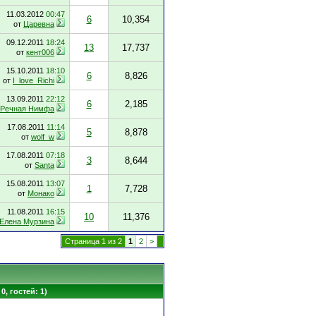
11.03.2012
00:47
6
10,354
от
Царевна
09.12.2011
18:24
13
17,737
от
кент006
15.10.2011
18:10
6
8,826
от
I_love_Richi
13.09.2011
22:12
6
2,185
Речная Нимфа
17.08.2011
11:14
5
8,878
от
wolf_w
17.08.2011
07:18
3
8,644
от
Santa
15.08.2011
13:07
1
7,728
от
Монако
11.08.2011
16:15
10
11,376
Елена Мурзина
Страница 1 из 2
1
2
>
0, гостей: 1)