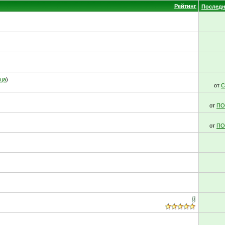
Рейтинг
Последн
ица
)
от
С
от
ПО
от
ПО