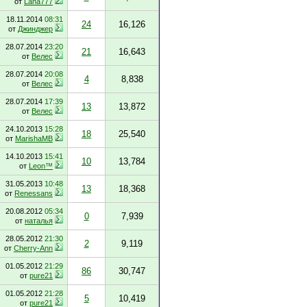
от
Lana777
18.11.2014
08:31
24
16,126
от
Джинджер
28.07.2014
23:20
21
16,643
от
Велес
28.07.2014
20:08
4
8,838
от
Велес
28.07.2014
17:39
13
13,872
от
Велес
24.10.2013
15:28
18
25,540
от
MarishaMB
14.10.2013
15:41
10
13,784
от
Leon™
31.05.2013
10:48
13
18,368
от
Renessans
20.08.2012
05:34
0
7,939
от
наталья
28.05.2012
21:30
2
9,119
от
Cherry-Ann
01.05.2012
21:29
86
30,747
от
pure21
01.05.2012
21:28
5
10,419
от
pure21