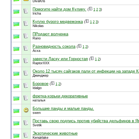
DivaKris
Помогите найти дом Кулику.
(
1
2
3
)
Iricha
Куплю бурого медвежонка
(
1
2
3
)
Nikolas
ПРодают волченка
Rano
Разновидность сокола
(
1
2
)
Асха
завести Ласку или Горностая
(
1
2
)
RaptorXXX
Около 12 тысяч сайгаков пали от инфекции на западе 
Джинджер
Боровое
(
1
2
)
Idalgo
фретка-хорьки декоративные
наталья
Большие панды и малые панды.
swen
Поставь свою подпись против убийства дельфинов в Яп
Svetik
Экзотические животные
Kengirlake