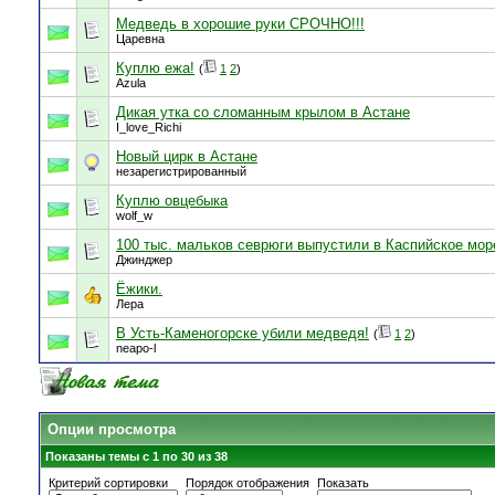
Медведь в хорошие руки СРОЧНО!!!
Царевна
Куплю ежа!
(
1
2
)
Azula
Дикая утка со сломанным крылом в Астане
I_love_Richi
Новый цирк в Астане
незарегистрированный
Куплю овцебыка
wolf_w
100 тыс. мальков севрюги выпустили в Каспийское мор
Джинджер
Ёжики.
Лера
В Усть-Каменогорске убили медведя!
(
1
2
)
neapo-l
Опции просмотра
Показаны темы с 1 по 30 из 38
Критерий сортировки
Порядок отображения
Показать