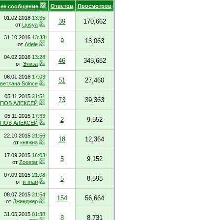
Ответов
Просмотров
ее сообщение
01.02.2018
13:35
39
170,662
от
Ljusya
31.10.2016
13:33
9
13,063
от
Adele
04.02.2016
13:28
46
345,682
от
Элиза
06.01.2016
17:03
51
27,460
ветлана Solnce
05.11.2015
21:51
73
39,363
ПОВ АЛЕКСЕЙ
05.11.2015
17:33
2
9,552
ПОВ АЛЕКСЕЙ
22.10.2015
21:56
18
12,364
от
княжна
17.09.2015
16:03
5
9,152
от
Zoostar
07.09.2015
21:08
5
8,598
от
n-mari
08.07.2015
21:54
154
56,664
от
Джинджер
31.05.2015
01:38
8
8,731