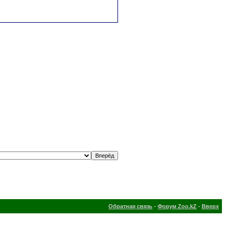
Обратная связь
-
Форум Zoo.kZ
-
Вверх