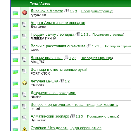
Тема
/
Автор
Львёнок в Алмате
(
1
2
3
...
Последняя страница
)
rysya2008
Беда в Алматинском зоопарке
Джинджер
Продам самку леопарда
(
1
2
3
...
Последняя страница
)
ЛИЩЕВА ИРИНА
Волки с расстояния объектива
(
1
2
3
...
Последняя стран
wolfin
Возьму волчонка.
(
1
2
3
...
Последняя страница
)
Alina_787
Волчица в ответственные руки!
FORT KNOX
летучая мышка
(
1
2
)
Chuffed88
Документы на крокодила.
Nikolas
Вопрос к орнитологам: что за птица, как кормить
n-mari
Алматинский зоопарк
(
1
2
3
...
Последняя страница
)
Пушистик
Орлёнок. Что делать, куда обращаться