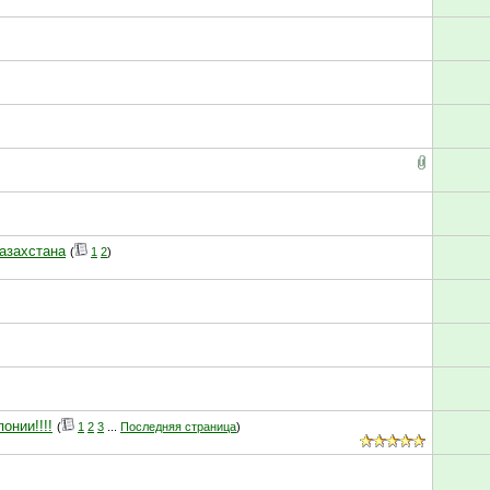
Казахстана
(
1
2
)
онии!!!!
(
1
2
3
...
Последняя страница
)