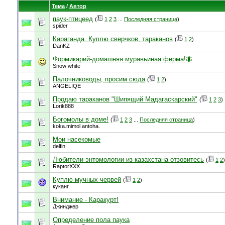
Тема
/
Автор
паук-птицеед
(
1
2
3
...
Последняя страница
)
spider
Караганда. Куплю сверчков, тараканов
(
1
2
)
DanKZ
Формикарий-домашняя муравьиная ферма!🐜
Snow white
Палочниководы, просим сюда
(
1
2
)
ANGELIQE
Продаю тараканов "Шипящий Мадагаскарский"
(
1
2
3
)
Lorik888
Богомолы в доме!
(
1
2
3
...
Последняя страница
)
koka.mimol.antoha.
Мои насекомые
delfin
Любители энтомологии из казахстана отзовитесь
(
1
2
)
RaptorXXX
Куплю мучных червей
(
1
2
)
куканг
Внимание - Каракурт!
Джинджер
Определение пола паука