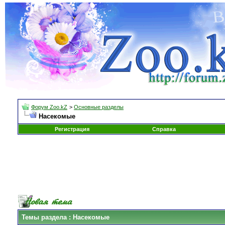
Форум Zoo.kZ
>
Основные разделы
Насекомые
Регистрация
Справка
Темы раздела
: Насекомые