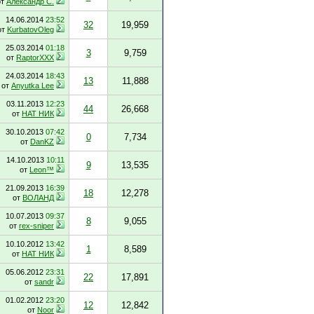
от
Александр С.
14.06.2014
23:52
32
19,959
от
KurbatovOleg
25.03.2014
01:18
3
9,759
от
RaptorXXX
24.03.2014
18:43
13
11,888
от
Anyutka Lee
03.11.2013
12:23
44
26,668
от
НАТ НИК
30.10.2013
07:42
0
7,734
от
DanKZ
14.10.2013
10:11
9
13,535
от
Leon™
21.09.2013
16:39
18
12,278
от
ВОЛАНД
10.07.2013
09:37
8
9,055
от
rex-sniper
10.10.2012
13:42
1
8,589
от
НАТ НИК
05.06.2012
23:31
22
17,891
от
sandr
01.02.2012
23:20
12
12,842
от
Noor