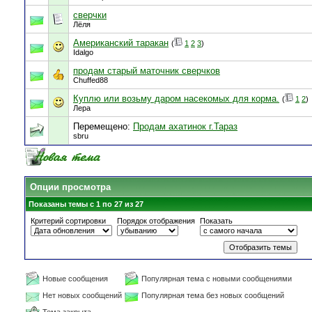
сверчки
Лёля
Американский таракан
(
1
2
3
)
Idalgo
продам старый маточник сверчков
Chuffed88
Куплю или возьму даром насекомых для корма.
(
1
2
)
Лера
Перемещено:
Продам ахатинок г.Тараз
sbru
Опции просмотра
Показаны темы с 1 по 27 из 27
Критерий сортировки
Порядок отображения
Показать
Новые сообщения
Популярная тема с новыми сообщениями
Нет новых сообщений
Популярная тема без новых сообщений