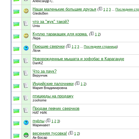
Александр С.
Наши маленькие большие друзья
(
1
2
3
...
Последняя ст
GledisBen
что за "жук" такой?
Unta
Куплю таракашек для корма.
(
1
2
)
Лера
Поющие сверчки
(
1
2
3
...
Последняя страница
)
Лёля
Новорожденные мышата и зофобас в Караганде
DanKZ
Что за паук?
Верунчик
Индийские палочники
(
1
2
)
Мария Владимировна
птицееды на продажу
zoohome
Продам певчих сверчков
НАТ НИК
пчёлы
(
1
2
3
)
Маринавет
весенняя тусовка!
(
1
2
)
Ак-Босар