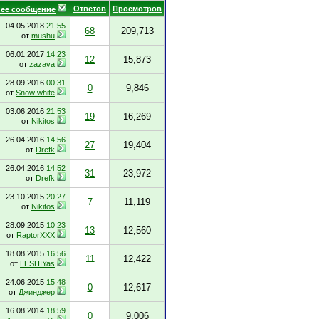
Ответов
Просмотров
ее сообщение
04.05.2018
21:55
68
209,713
от
mushu
06.01.2017
14:23
12
15,873
от
zazava
28.09.2016
00:31
0
9,846
от
Snow white
03.06.2016
21:53
19
16,269
от
Nikitos
26.04.2016
14:56
27
19,404
от
Drefk
26.04.2016
14:52
31
23,972
от
Drefk
23.10.2015
20:27
7
11,119
от
Nikitos
28.09.2015
10:23
13
12,560
от
RaptorXXX
18.08.2015
16:56
11
12,422
от
LESHIYas
24.06.2015
15:48
0
12,617
от
Джинджер
16.08.2014
18:59
0
9,006