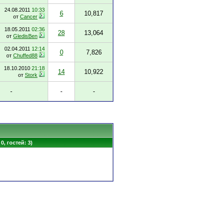
24.08.2011
10:33
6
10,817
от
Cancer
18.05.2011
02:36
28
13,064
от
GledisBen
02.04.2011
12:14
0
7,826
от
Chuffed88
18.10.2010
21:18
14
10,922
от
Stork
-
-
-
0, гостей: 3)