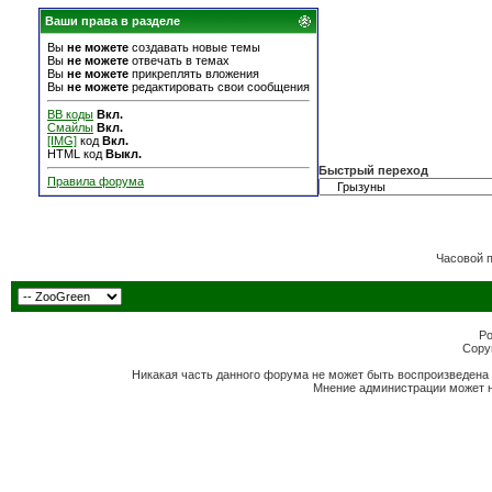
Ваши права в разделе
Вы
не можете
создавать новые темы
Вы
не можете
отвечать в темах
Вы
не можете
прикреплять вложения
Вы
не можете
редактировать свои сообщения
BB коды
Вкл.
Смайлы
Вкл.
[IMG]
код
Вкл.
HTML код
Выкл.
Быстрый переход
Правила форума
Часовой 
Po
Copyr
Никакая часть данного форума не может быть воспроизведена 
Мнение администрации может н