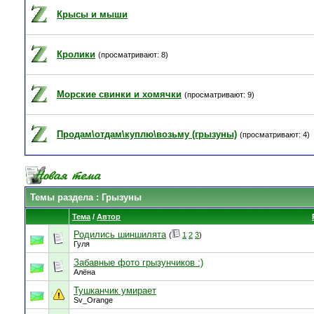
Крысы и мыши
Кролики
(просматривают: 8)
Морские свинки и хомячки
(просматривают: 9)
Продам\отдам\куплю\возьму (грызуны)
(просматривают: 4)
Темы раздела
: Грызуны
Тема
/
Автор
Родились шиншилята
(
1
2
3
)
Гуля
Забавные фото грызунчиков :)
Алёна
Тушканчик умирает
Sv_Orange