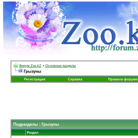
Форум Zoo.kZ
>
Основные разделы
Грызуны
Регистрация
Справка
Правила форума
Подразделы
: Грызуны
Раздел