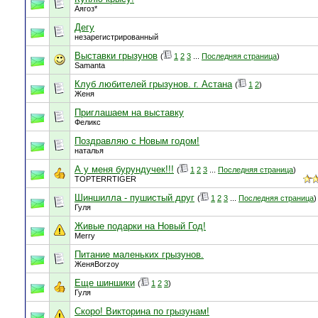
Аягоз*
Дегу
незарегистрированный
Выставки грызунов
(
1
2
3
...
Последняя страница
)
Samanta
Клуб любителей грызунов. г. Астана
(
1
2
)
Женя
Приглашаем на выставку
Феликс
Поздравляю с Новым годом!
наталья
А у меня бурундучек!!!
(
1
2
3
...
Последняя страница
)
TOPTERRTIGER
Шиншилла - пушистый друг
(
1
2
3
...
Последняя страница
)
Гуля
Живые подарки на Новый Год!
Merry
Питание маленьких грызунов.
ЖеняBorzoy
Еще шиншики
(
1
2
3
)
Гуля
Скоро! Викторина по грызунам!