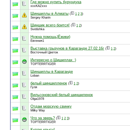
Где можно купить бурундука
xxxKAZxxx
Шиншиллы в Алматы
(
1
2
3
)
Sergey Kharin
Шиншик всего боится!
(
1
2
)
Svetishka
Нужна помощь)Ёжики)
Евгения1
Выставка грызунов в Караганде 27.02.16г
(
1
2
)
Восточный Цветок
Интересно о Шишиллах :)
TOPTERRTIGER
Шиншиллы в Караганде
Loban
белый шиншилленок
(
1
2
)
Гуля
Вильсоновский белый шиншиленок
Olga1978
Отдам морскую свинку
Milky Way
Что за зверь?
(
1
2
3
)
TOPTERRTIGER
Куплю крысу!