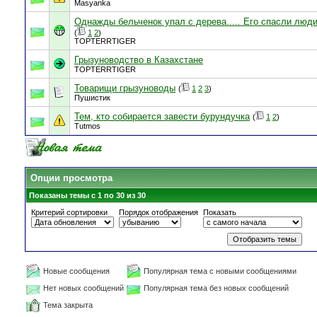
Masyanka
Однажды бельченок упал с дерева..... Его спасли люди
(
1
2
)
TOPTERRTIGER
Грызуноводство в Казахстане
TOPTERRTIGER
Товарищи грызуноводы
(
1
2
3
)
Пушистик
Тем, кто собирается завести бурундучка
(
1
2
)
Tutmos
Опции просмотра
Показаны темы с 1 по 30 из 30
Критерий сортировки
Порядок отображения
Показать
Новые сообщения
Популярная тема с новыми сообщениями
Нет новых сообщений
Популярная тема без новых сообщений
Тема закрыта