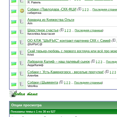
Я. Равиль
Собаки г.Павлодара -СКК-ФЦИ
(
1
2
3
...
Последняя стран
сибирячка
Арианда из Княжества Ольги
Arin
Шерстяное счастье
(
1
2
3
...
Последняя страница
)
Киселёва Анастасия
ОО КЛЖ "ШЫFЫС" контракт-партенер СКК г. Семей
(
@ЫРЫС@
Скай терьер-любовь с первого взгляда или всё про мо
Kristi
Лабрадор Калиф – наш палевый сынок
(
1
2
3
...
Последн
Аида/Калиф
Собаки г. Усть-Каменогорск - веселые прогулки!
(
1
2
3
Ален4ик
Собаки г.Шымкента
(
1
2
3
...
Последняя страница
)
Veto4ka
Опции просмотра
Показаны темы с 1 по 30 из 527