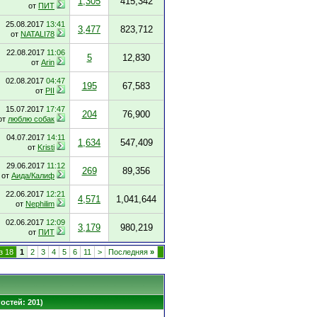
1,305
415,342
от
ПИТ
25.08.2017
13:41
3,477
823,712
от
NATALI78
22.08.2017
11:06
5
12,830
от
Arin
02.08.2017
04:47
195
67,583
от
PII
15.07.2017
17:47
204
76,900
от
люблю собак
04.07.2017
14:11
1,634
547,409
от
Kristi
29.06.2017
11:12
269
89,356
от
Аида/Калиф
22.06.2017
12:21
4,571
1,041,644
от
Nephilim
02.06.2017
12:09
3,179
980,219
от
ПИТ
з 18
1
2
3
4
5
6
11
>
Последняя
»
гостей: 201)