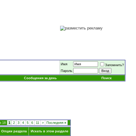
Имя
Запомнить?
Пароль
Сообщения за день
Поиск
з 18
1
2
3
4
5
6
11
>
Последняя
»
Опции раздела
Искать в этом разделе