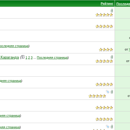
Рейтинг
Последн
оследняя страница
)
от
г.Караганда
(
1
2
3
...
Последняя страница
)
о
дняя страница
)
о
няя страница
)
няя страница
)