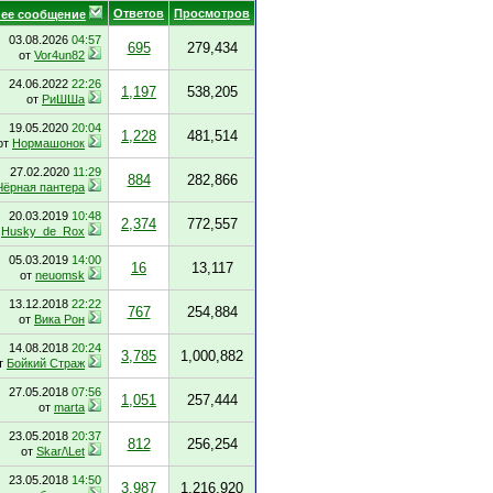
Ответов
Просмотров
ее сообщение
03.08.2026
04:57
695
279,434
от
Vor4un82
24.06.2022
22:26
1,197
538,205
от
РиШШа
19.05.2020
20:04
1,228
481,514
от
Нормашонок
27.02.2020
11:29
884
282,866
Чёрная пантера
20.03.2019
10:48
2,374
772,557
т
Husky_de_Rox
05.03.2019
14:00
16
13,117
от
neuomsk
13.12.2018
22:22
767
254,884
от
Вика Рон
14.08.2018
20:24
3,785
1,000,882
т
Бойкий Страж
27.05.2018
07:56
1,051
257,444
от
marta
23.05.2018
20:37
812
256,254
от
Skar/\Let
23.05.2018
14:50
3,987
1,216,920