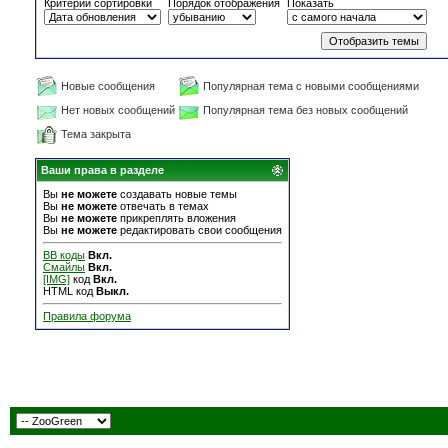
Критерий сортировки
Порядок отображения
Показать
Новые сообщения
Популярная тема с новыми сообщениями
Нет новых сообщений
Популярная тема без новых сообщений
Тема закрыта
Ваши права в разделе
Вы
не можете
создавать новые темы
Вы
не можете
отвечать в темах
Вы
не можете
прикреплять вложения
Вы
не можете
редактировать свои сообщения
BB коды
Вкл.
Смайлы
Вкл.
[IMG]
код
Вкл.
HTML код
Выкл.
Правила форума