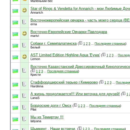
Маленький бес
Star of Rings & Vendetta for Annarich - мои Любимые Доч
Annarich
Восточноевропейская овчарка - часть моего сердца (ВЕ
erna
Восточно-Европейские Овчарки Павлодара
marivi
Собаки г. Семипалатинска
(
1
2
3
...
Последняя страница
)
Белый
AST Limited Edition Highline Aqua 'Eywa'
(
1
2
3
...
Последн
Lemon
Восточно Казахстанский Дрессировочный Кинологический
(
1
2
3
...
Последняя страница
)
Кристи
Стаффордширский терьер г.Кемерово
(
1
2
3
...
Последня
Hardinna
А жизнь продолжается!!! Или веточка для друзей!
(
1
LanaS
Бордоские доги г Омск
(
1
2
3
...
Последняя страница
)
Pilat
Мы из Темиртау !!!
latiyana
Шымкент . Наши встречи.
(
1
2
3
...
Последняя страница
)