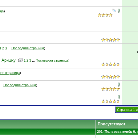
ица
)
1
2
3
...
Последняя страница
)
ю Аришку.
(
1
2
3
...
Последняя страница
)
яя страница
)
...
Последняя страница
)
Страница 1 и
Присутствуют
201 (Пользователей: 0, 