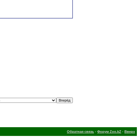
Обратная связь
-
Форум Zoo.kZ
-
Вверх