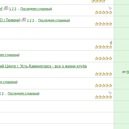
и!
(
1
2
3
...
Последняя страница
)
О г.Тюмени)
(
1
2
3
...
Последняя страница
)
яя страница
)
 Центр г. Усть-Каменогорск - все о жизни клуба
от
Н
я страница
)
2
3
...
Последняя страница
)