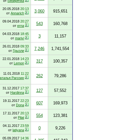
от
сибирячка
20.05.2018
20:13
3,060
915,651
от
Annarich
09.04.2018
20:27
543
160,768
от
erna
04.03.2018
18:45
3
11,157
от
marivi
26.01.2018
09:33
7,246
1,741,554
от
Грызли
22.01.2018
14:23
317
100,357
от
Lemon
11.01.2018
11:22
262
79,286
аталья Рагозин
31.12.2017
17:37
127
57,552
от
Hardinna
19.11.2017
22:23
607
169,973
от
Dona
17.11.2017
20:13
554
123,381
от
Pilat
04.11.2017
23:59
0
9,226
от
latiyana
05.09.2017
14:36