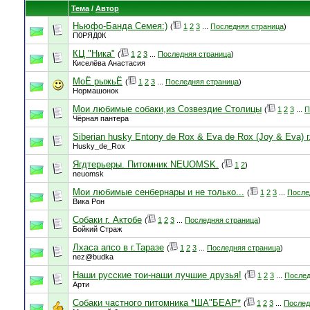
Тема
/
Автор
Ньюфо-Банда Семея:)
(
1
2
3
...
Последняя страница
)
П0РЯД0К
КЦ "Ника"
(
1
2
3
...
Последняя страница
)
Киселёва Анастасия
МоЁ рыжьЁ
(
1
2
3
...
Последняя страница
)
Нормашонок
Мои любимые собаки,из Созвездие Столицы
(
1
2
3
...
П
Чёрная пантера
Siberian husky Entony de Rox & Eva de Rox (Joy & Eva) 
Husky_de_Rox
Ягдтерьеры. Питомник NEUOMSK.
(
1
2
)
neuomsk
Мои любимые сенбернары и не только...
(
1
2
3
...
После
Вика Рон
Собаки г. Актобе
(
1
2
3
...
Последняя страница
)
Бойкий Страж
Лхаса апсо в г.Таразе
(
1
2
3
...
Последняя страница
)
nez@budka
Наши русские тои-наши лучшие друзья!
(
1
2
3
...
Послед
Арти
Собаки частного питомника *ША"БЕАР*
(
1
2
3
...
Послед