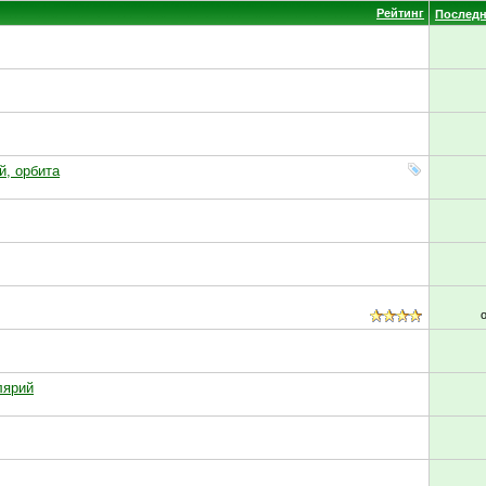
Рейтинг
Последн
й, орбита
лярий