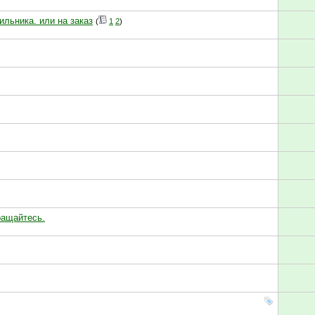
льника. или на заказ
(
1
2
)
ращайтесь.