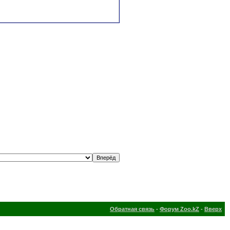
Обратная связь
-
Форум Zoo.kZ
-
Вверх