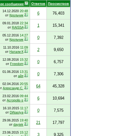
Ответов
Просмотров
ее сообщение
14.12.2020
20:48
6
76,403
от
Крольчик
09.01.2018
22:34
1
15,341
от
RAISSA
05.12.2016
14:27
0
7,392
от
Крольчик
11.10.2016
11:09
2
9,650
от
Натали К
12.08.2016
15:32
0
6,757
от
Freedom
01.06.2016
13:31
0
7,306
от
айя
02.04.2016
20:55
64
45,328
от
Александр С.
23.02.2016
09:44
6
10,694
от
Acropolis-s
16.10.2015
11:17
0
7,575
от
DiNastya
29.06.2015
19:40
21
17,797
от
daytek
23.06.2015
15:12
3
9,325