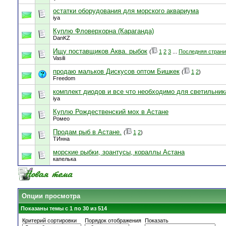
остатки оборудования для морского аквариума
iya
Куплю Фловерхорна (Караганда)
DanKZ
Ищу поставщиков Аква. рыбок
(
1
2
3
...
Последняя стран
Vasili
продаю мальков Дискусов оптом Бишкек
(
1
2
)
Freedom
комплект диодов и все что необходимо для светильник
iya
Куплю Рождественский мох в Астане
Ромео
Продам рыб в Астане.
(
1
2
)
ТИнна
морские рыбки, зоантусы, кораллы Астана
капелька
Опции просмотра
Показаны темы с 1 по 30 из 514
Критерий сортировки
Порядок отображения
Показать