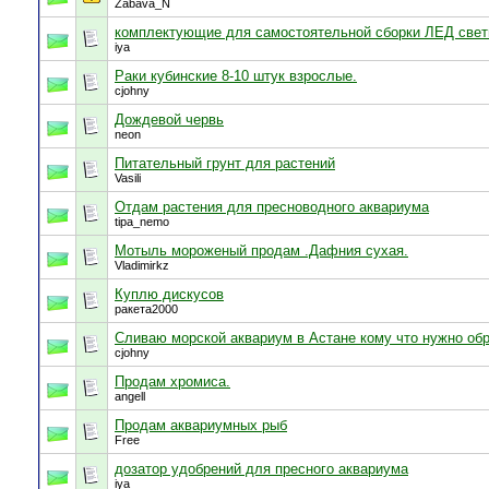
Zabava_N
комплектующие для самостоятельной сборки ЛЕД свети
iya
Раки кубинские 8-10 штук взрослые.
cjohny
Дождевой червь
neon
Питательный грунт для растений
Vasili
Отдам растения для пресноводного аквариума
tipa_nemo
Мотыль мороженый продам .Дафния сухая.
Vladimirkz
Куплю дискусов
ракета2000
Сливаю морской аквариум в Астане кому что нужно об
cjohny
Продам хромиса.
angell
Продам аквариумных рыб
Free
дозатор удобрений для пресного аквариума
iya