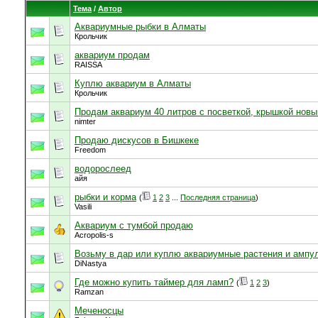
Тема
/
Автор
Аквариумные рыбки в Алматы
Крольчик
аквариум продам
RAISSA
Куплю аквариум в Алматы
Крольчик
Продам аквариум 40 литров с посветкой, крышкой новы
nimter
Продаю дискусов в Бишкеке
Freedom
водорослеед
айя
рыбки и корма
(
1
2
3
...
Последняя страница
)
Vasili
Аквариум с тумбой продаю
Acropolis-s
Возьму в дар или куплю аквариумные растения и ампу
DiNastya
Где можно купить таймер для ламп?
(
1
2
3
)
Ramzan
Меченосцы