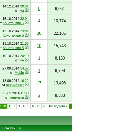
14.12.2014
20:01
0
8,061
от
iya
15.10.2014
22:04
4
10,774
от
Константин Б
13.10.2014
23:01
36
22,186
от
Константин Б
13.10.2014
21:08
10
15,743
от
Константин Б
10.10.2014
20:10
1
8,150
от
iya
27.09.2014
14:52
1
8,798
от
MoMo
18.09.2014
16:12
17
13,498
от
Ксения 007
15.09.2014
11:30
2
8,333
от
капелька
з 18
1
2
3
4
5
6
11
>
Последняя
»
0, гостей: 3)