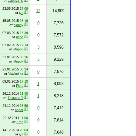
от
Zabava_N
23.05.2015
17:09
12
14,909
от
iya
15.05.2015
18:16
0
7,726
от
cjohny
07.03.2015
16:39
0
7,572
от
neon
07.02.2015
17:14
3
8,596
от
Мирон
31.01.2015
03:36
5
9,129
от
Мирон
21.01.2015
08:24
0
7,576
от
Vladimirkz
09.01.2015
17:10
1
8,093
от
Pitka
26.12.2014
21:40
1
8,218
от
Татьяна Т
24.12.2014
16:56
0
7,412
от
angell
22.12.2014
11:00
0
7,814
от
Free
14.12.2014
20:04
0
7,648
от
iya