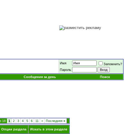
Имя
Запомнить?
Пароль
Сообщения за день
Поиск
з 18
1
2
3
4
5
6
11
>
Последняя
»
Опции раздела
Искать в этом разделе