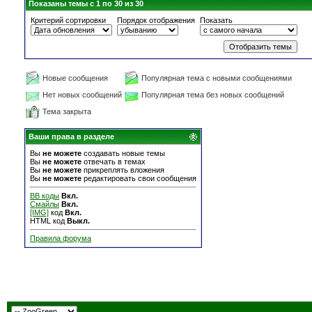
Показаны темы с 1 по 30 из 30
Критерий сортировки
Порядок отображения
Показать
Новые сообщения
Популярная тема с новыми сообщениями
Нет новых сообщений
Популярная тема без новых сообщений
Тема закрыта
Ваши права в разделе
Вы
не можете
создавать новые темы
Вы
не можете
отвечать в темах
Вы
не можете
прикреплять вложения
Вы
не можете
редактировать свои сообщения
BB коды
Вкл.
Смайлы
Вкл.
[IMG]
код
Вкл.
HTML код
Выкл.
Правила форума