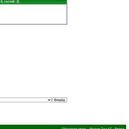
0, гостей: 2)
Обратная связь
-
Форум Zoo.kZ
-
Вверх