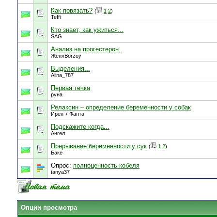
Как повязать?
(
1
2
)
Teffi
Кто знает, как ужиться...
SAG
Анализ на прогестерон.
ЖеняBorzoy
Выделения...
Alina_787
Первая течка
руна
Релаксин – определение беременности у собак
Ирен + Фанта
Подскажите когда...
Ангел
Прерывание беременности у сук
(
1
2
)
Баке
Опрос:
полноценность кобеля
tanya37
Опции просмотра