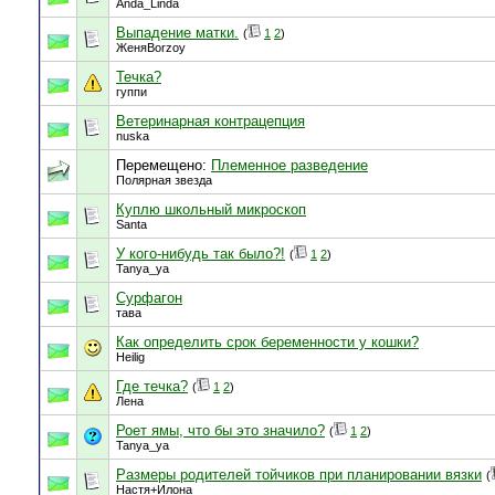
Anda_Linda
Выпадение матки.
(
1
2
)
ЖеняBorzoy
Течка?
гуппи
Ветеринарная контрацепция
nuska
Перемещено:
Племенное разведение
Полярная звезда
Куплю школьный микроскоп
Santa
У кого-нибудь так было?!
(
1
2
)
Tanya_ya
Сурфагон
тава
Как определить срок беременности у кошки?
Heilig
Где течка?
(
1
2
)
Лена
Роет ямы, что бы это значило?
(
1
2
)
Tanya_ya
Размеры родителей тойчиков при планировании вязки
(
Настя+Илона