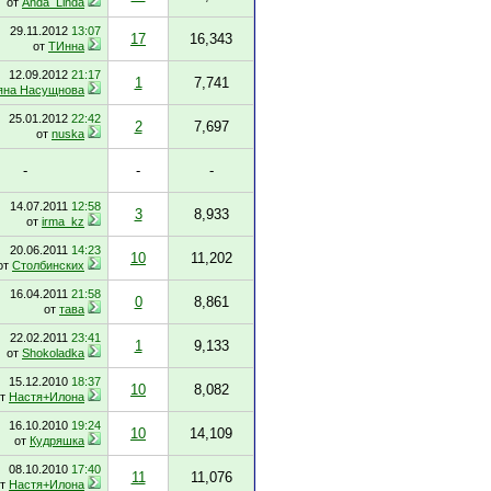
от
Anda_Linda
29.11.2012
13:07
17
16,343
от
ТИнна
12.09.2012
21:17
1
7,741
яна Насущнова
25.01.2012
22:42
2
7,697
от
nuska
-
-
-
14.07.2011
12:58
3
8,933
от
irma_kz
20.06.2011
14:23
10
11,202
от
Столбинских
16.04.2011
21:58
0
8,861
от
тава
22.02.2011
23:41
1
9,133
от
Shokoladka
15.12.2010
18:37
10
8,082
от
Настя+Илона
16.10.2010
19:24
10
14,109
от
Кудряшка
08.10.2010
17:40
11
11,076
от
Настя+Илона