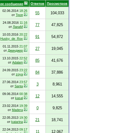
Ответов
Просмотров
ее сообщение
02.06.2014
18:26
55
104,033
от
Троя
24.08.2016
11:16
77
47,825
от
ЛанаМ
10.03.2016
20:22
91
54,872
т
Husky_de_Rox
01.11.2015
21:07
27
19,045
от
Джинджер
13.10.2015
22:52
85
41,676
от
Adalam
24.09.2015
23:22
84
37,886
от
zoya
27.06.2014
23:57
3
8,961
от
Santa
09.06.2014
00:38
12
14,555
от
kasal
23.02.2014
19:39
0
9,825
от
Madera
22.05.2013
19:30
21
18,741
от
katarina
22.04.2013
09:17
11
12,067