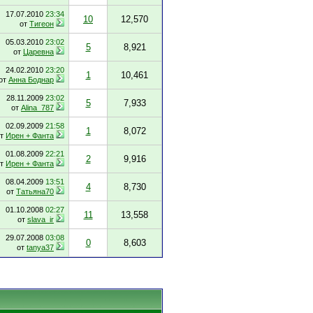
17.07.2010
23:34
10
12,570
от
Тигеон
05.03.2010
23:02
5
8,921
от
Царевна
24.02.2010
23:20
1
10,461
от
Анна Боднар
28.11.2009
23:02
5
7,933
от
Alina_787
02.09.2009
21:58
1
8,072
от
Ирен + Фанта
01.08.2009
22:21
2
9,916
от
Ирен + Фанта
08.04.2009
13:51
4
8,730
от
Татьяна70
01.10.2008
02:27
11
13,558
от
slava_ir
29.07.2008
03:08
0
8,603
от
tanya37