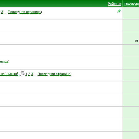
Рейтинг
Последн
2
3
...
Последняя страница
)
о
аница
)
отивников!
(
1
2
3
...
Последняя страница
)