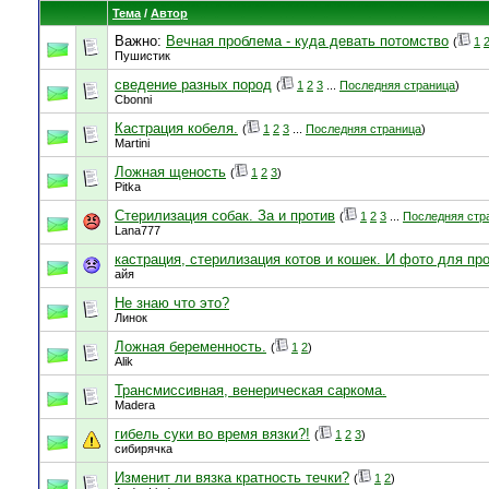
Тема
/
Автор
Важно:
Вечная проблема - куда девать потомство
(
1
Пушистик
сведение разных пород
(
1
2
3
...
Последняя страница
)
Cbonni
Кастрация кобеля.
(
1
2
3
...
Последняя страница
)
Martini
Ложная щеность
(
1
2
3
)
Pitka
Стерилизация собак. За и против
(
1
2
3
...
Последняя стр
Lana777
кастрация, стерилизация котов и кошек. И фото для пр
айя
Не знаю что это?
Линок
Ложная беременность.
(
1
2
)
Alik
Трансмиссивная, венерическая саркома.
Madera
гибель суки во время вязки?!
(
1
2
3
)
сибирячка
Изменит ли вязка кратность течки?
(
1
2
)