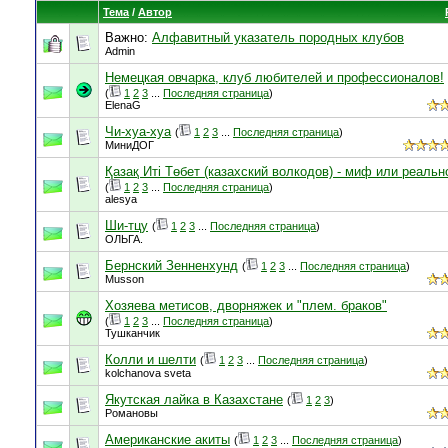
Тема
/
Автор
Важно:
Алфавитный указатель породных клубов
Admin
Немецкая овчарка, клуб любителей и профессионалов!
(
1
2
3
...
Последняя страница
)
ElenaG
Чи-хуа-хуа
(
1
2
3
...
Последняя страница
)
МиниДОГ
Қазақ Иті Төбет (казахский волкодов) - миф или реальн
(
1
2
3
...
Последняя страница
)
alesya
Ши-тцу
(
1
2
3
...
Последняя страница
)
ОЛЬГА.
Бернский Зенненхунд
(
1
2
3
...
Последняя страница
)
Musson
Хозяева метисов, дворняжек и "плем. браков"
(
1
2
3
...
Последняя страница
)
Тушканчик
Колли и шелти
(
1
2
3
...
Последняя страница
)
kolchanova sveta
Якутская лайка в Казахстане
(
1
2
3
)
Романовы
Американские акиты
(
1
2
3
...
Последняя страница
)