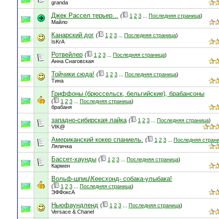
granda
Джек Рассел терьер...
(
1
2
3
...
Последняя страница
)
Майло
Канарский дог
(
1
2
3
...
Последняя страница
)
IsKrA
Ротвейлер
(
1
2
3
...
Последняя страница
)
Анна Снаговская
Тойчики сюда!
(
1
2
3
...
Последняя страница
)
Тина
Гриффоны (брюссельск, бельгийские), брабансоны
(
1
2
3
...
Последняя страница
)
брабаня
западно-сибирская лайка
(
1
2
3
...
Последняя страница
)
VIK@
Американский кокер спаниель.
(
1
2
3
...
Последняя стран
Ляличка
Бассет-хаунды
(
1
2
3
...
Последняя страница
)
Кармен
Вольф-шпиц\Кеесхонд- собака-улыбака!
(
1
2
3
...
Последняя страница
)
ЭФФоксА
Ньюфаундленд
(
1
2
3
...
Последняя страница
)
Versace & Chanel