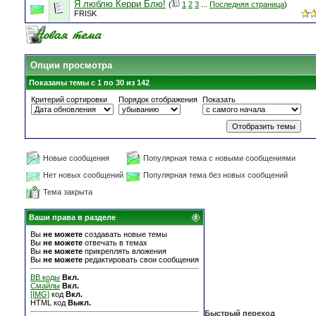
Я люблю Керри Блю!
(
1
2
3
...
Последняя страница
)
FRISK
Опции просмотра
Показаны темы с 1 по 30 из 142
Критерий сортировки
Порядок отображения
Показать
Новые сообщения
Популярная тема с новыми сообщениями
Нет новых сообщений
Популярная тема без новых сообщений
Тема закрыта
Ваши права в разделе
Вы
не можете
создавать новые темы
Вы
не можете
отвечать в темах
Вы
не можете
прикреплять вложения
Вы
не можете
редактировать свои сообщения
BB коды
Вкл.
Смайлы
Вкл.
[IMG]
код
Вкл.
HTML код
Выкл.
Быстрый переход