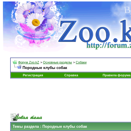
Форум Zoo.kZ
>
Основные разделы
>
Собаки
Породные клубы собак
Регистрация
Справка
Правила форума
Темы раздела
: Породные клубы собак