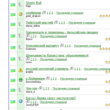
Shorty Bull
Pilat
сенбернар
(
1
2
3
...
Последняя страница
)
gold_drakon
Тибетский мастиф
(
1
2
3
...
Последняя страница
)
elena_telina
Грюнендали и тервюрены - бельгийские овчарки
(
1
2
3
...
Последняя страница
)
Bassi
Аляскинский маламут
(
1
2
3
...
Последняя страница
)
Golovan
Шнауцеристы Казахстана, объединяемся!
(
1
2
3
...
Последняя страница
)
rizen
русский охотничий спаниель
(
1
2
3
...
Последняя страница
limit81
о Добермане
(
1
2
3
...
Последняя страница
)
Боголюбова
Чау-чау
(
1
2
3
...
Последняя страница
)
slava_ir
Бигль! Держи хвост пистолетом!!
(
1
2
3
...
Последняя страница
)
JennyFER