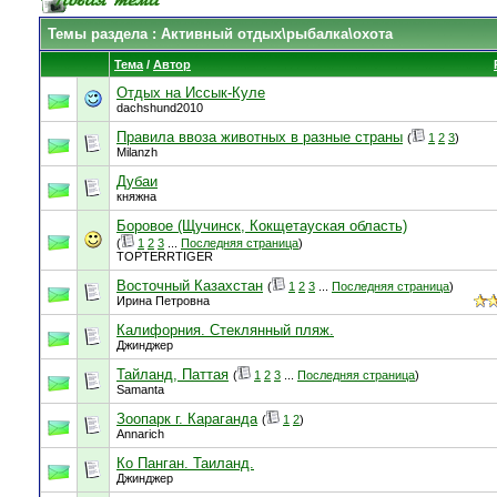
Темы раздела
: Активный отдых\рыбалка\охота
Тема
/
Автор
Отдых на Иссык-Куле
dachshund2010
Правила ввоза животных в разные страны
(
1
2
3
)
Milanzh
Дубаи
княжна
Боровое (Щучинск, Кокщетауская область)
(
1
2
3
...
Последняя страница
)
TOPTERRTIGER
Восточный Казахстан
(
1
2
3
...
Последняя страница
)
Ирина Петровна
Калифорния. Стеклянный пляж.
Джинджер
Тайланд, Паттая
(
1
2
3
...
Последняя страница
)
Samanta
Зоопарк г. Караганда
(
1
2
)
Annarich
Ко Панган. Таиланд.
Джинджер