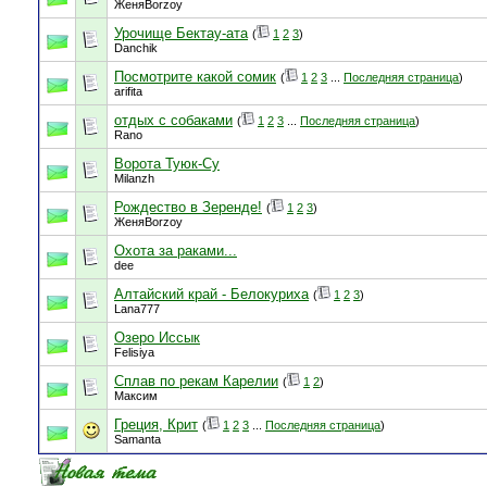
ЖеняBorzoy
Урочище Бектау-ата
(
1
2
3
)
Danchik
Посмотрите какой сомик
(
1
2
3
...
Последняя страница
)
arifita
отдых с собаками
(
1
2
3
...
Последняя страница
)
Rano
Ворота Туюк-Су
Milanzh
Рождество в Зеренде!
(
1
2
3
)
ЖеняBorzoy
Охота за раками...
dee
Алтайский край - Белокуриха
(
1
2
3
)
Lana777
Озеро Иссык
Felisiya
Сплав по рекам Карелии
(
1
2
)
Максим
Греция, Крит
(
1
2
3
...
Последняя страница
)
Samanta