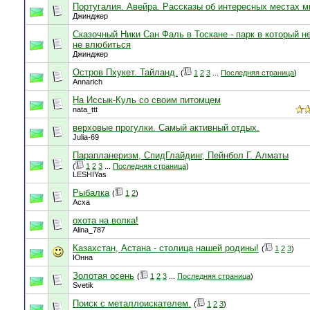
Португалия. Авейра. Рассказы об интересных местах м
Джинджер
Сказочный Ники Сан Фаль в Тоскане - парк в который н
не влюбиться
Джинджер
Остров Пхукет. Тайланд.
(
1
2
3
...
Последняя страница
)
Annarich
На Иссык-Куль со своим питомцем
nata_ttt
верховые прогулки. Самый активный отдых.
Julia-69
Парапланеризм, СпидГлайдинг, Пейнбол Г. Алматы
(
1
2
3
...
Последняя страница
)
LESHIYas
Рыбалка
(
1
2
)
Асха
охота на волка!
Alina_787
Казахстан, Астана - столица нашей родины!
(
1
2
3
)
Юнна
Золотая осень
(
1
2
3
...
Последняя страница
)
Svetik
Поиск с металлоискателем.
(
1
2
3
)