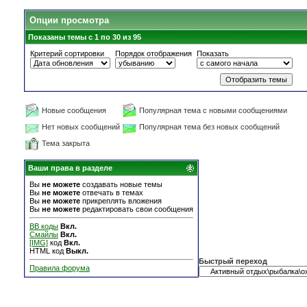
Опции просмотра
Показаны темы с 1 по 30 из 95
Критерий сортировки
Порядок отображения
Показать
Новые сообщения
Популярная тема с новыми сообщениями
Нет новых сообщений
Популярная тема без новых сообщений
Тема закрыта
Ваши права в разделе
Вы
не можете
создавать новые темы
Вы
не можете
отвечать в темах
Вы
не можете
прикреплять вложения
Вы
не можете
редактировать свои сообщения
BB коды
Вкл.
Смайлы
Вкл.
[IMG]
код
Вкл.
HTML код
Выкл.
Быстрый переход
Правила форума