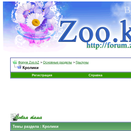
Форум Zoo.kZ
>
Основные разделы
>
Грызуны
Кролики
Регистрация
Справка
Темы раздела
: Кролики