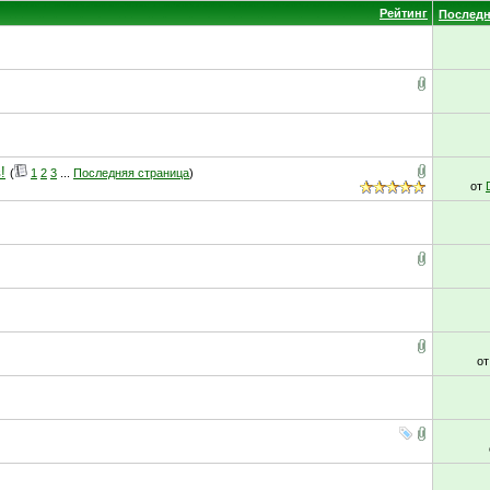
Рейтинг
Последн
!
(
1
2
3
...
Последняя страница
)
от
о