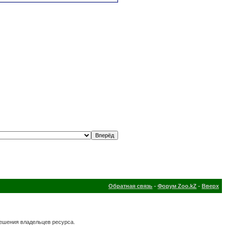
Обратная связь
-
Форум Zoo.kZ
-
Вверх
решения владельцев ресурса.