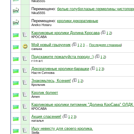
Nika5555
Перемещено:
белые голубоглазые гермелины чистопо
Nika5555
Перемещено:
кролики декоративные
Aneko Hotaru
Карликовые кролики Долина Кросава
(
1
2
)
КРОСАВА
Мой новый грызунчик
(
1
2
3
...
Последняя страница
)
санька
Подскажите пожалуйста породу :)
(
1
2
)
r-i-n-a-t
Декоративные кролики-барашки
(
1
2
3
)
Настя Ситнова
Знакомьтесь, Ксения!
(
1
2
)
Крольчик
Кролик болеет
Amen
Карликовые кролики питомник "Долина КроСава" ОЛД
КРОСАВА
Акция спасения!
(
1
2
3
)
наталья
Ищу невесту для своего кролика.
Stella_