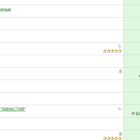
родные
К "ДИНАСТИЯ"
от
Ел