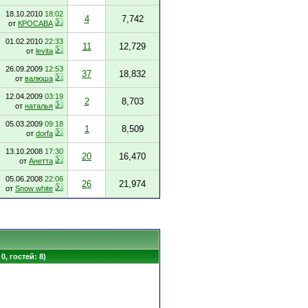
18.10.2010
18:02
4
7,742
от
КРОСАВА
01.02.2010
22:33
11
12,729
от
levita
26.09.2009
12:53
37
18,832
от
валюша
12.04.2009
03:19
2
8,703
от
наталья
05.03.2009
09:18
1
8,509
от
dorfa
13.10.2008
17:30
20
16,470
от
Анетта
05.06.2008
22:06
26
21,974
от
Snow white
0, гостей: 8)