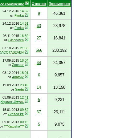
Ответов
Просмотров
ее сообщение
24.12.2016
14:52
9
46,361
от
Fimka
24.12.2016
14:51
43
23,978
от
Fimka
08.11.2015
16:59
27
16,841
от
GledisBen
07.10.2015
21:55
566
230,192
DACOTASEVEN
17.09.2015
18:34
44
24,057
от
Zoostar
08.12.2014
18:01
6
9,957
от
Anatoliy
19.09.2013
23:49
14
13,158
от
Santa
05.09.2013
12:41
5
9,231
т
Кирилл Шмуль
15.01.2013
09:52
67
26,111
от
Zvezda kz
09.01.2013
00:15
5
9,075
от
***Katusha***
-
-
-