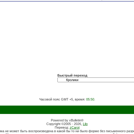
Быстрый переход
Часовой пояс GMT +5, время:
05:50
.
Powered by vBulletin®
Copyright ©2005 - 2026,
Lilo
Перевод:
zCarot
ма не может быть воспроизведена в какой бы то ни было форме без письменного раз