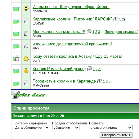
Ищем невест. Кому нужно обращайтесь.
Крольчик
Карликовые кролики. Питомник "ЛАРСиК"
(
1
2
)
LARSiK
Моя маленькая малышка!!!!
(
1
2
3
...
Последняя страница
)
Alexs
ищу жениха для короткоухой крольчихи!!!
jul22
Кому отвезти кролика в Астану? Еду 13 марта!
dorfa
Кролик Ромка (лисий декор)
(
1
2
3
)
TOPTERRTIGER
Породистые кролики в Караганде
(
1
2
3
)
ММ-Света
Опции просмотра
Показаны темы с 1 по 29 из 29
Критерий сортировки
Порядок отображения
Показать