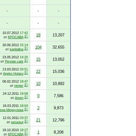
-
-
-
-
-
-
10.07.2012
17:42
18
13,207
от
КРОСАВА
20.06.2012
15:14
104
32,655
от
kapitalina
23.05.2012
14:20
15
13,052
от
Persian cats
13.03.2012
20:51
22
15,036
от
Aneko Hotaru
06.02.2012
18:47
10
10,892
от
nimter
24.12.2011
19:08
0
7,586
от
Amen
16.03.2011
18:04
2
9,873
ена Меркулова
12.01.2011
03:37
21
12,796
от
наталья
18.10.2010
18:27
1
8,208
от
КРОСАВА