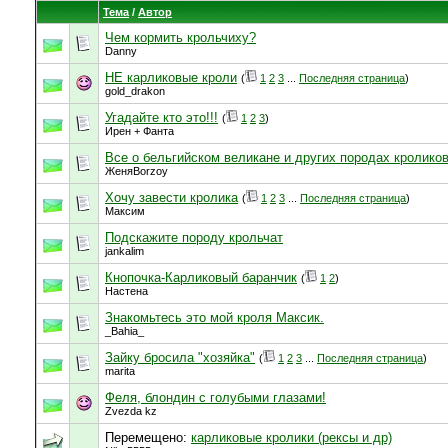
Тема
/
Автор
Чем кормить крольчиху?
Danny
НЕ карликовые кроли
(
1
2
3
...
Последняя страница
)
gold_drakon
Угадайте кто это!!!
(
1
2
3
)
Ирен + Фанта
Все о бельгийском великане и других породах кроликов
ЖеняBorzoy
Хочу завести кролика
(
1
2
3
...
Последняя страница
)
Максим
Подскажите породу крольчат
jankalim
Кнопочка-Карликовый баранчик
(
1
2
)
Настена
Знакомьтесь это мой кроля Максик.
_Bahia_
Зайку бросила "хозяйка"
(
1
2
3
...
Последняя страница
)
marita
Феля, блондин с голубыми глазами!
Zvezda kz
Перемещено:
карликовые кролики (рексы и др)