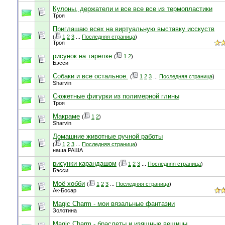
Кулоны, держатели и все все все из термопластики
Троя
Приглашаю всех на виртуальную выставку исскуств
(
1
2
3
...
Последняя страница
)
Троя
рисунок на тарелке
(
1
2
)
Бэсси
Собаки и все остальное.
(
1
2
3
...
Последняя страница
)
Sharvin
Сюжетные фигурки из полимерной глины
Троя
Макраме
(
1
2
)
Sharvin
Домашние животные ручной работы
(
1
2
3
...
Последняя страница
)
наша РАША
рисунки карандашом
(
1
2
3
...
Последняя страница
)
Бэсси
Моё хобби
(
1
2
3
...
Последняя страница
)
Ак-Босар
Magic Charm - мои вязальные фантазии
Золотина
Magic Charm - браслеты и изящные вещицы