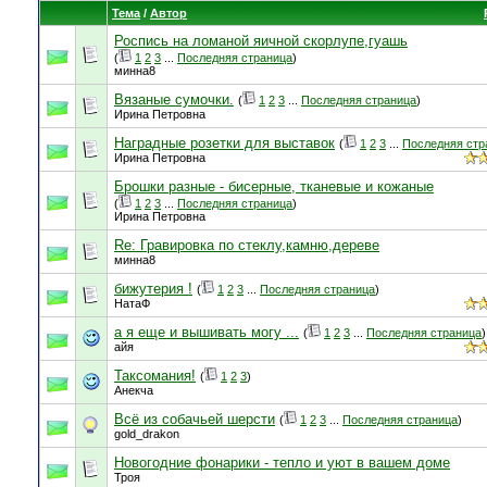
Тема
/
Автор
Роспись на ломаной яичной скорлупе,гуашь
(
1
2
3
...
Последняя страница
)
минна8
Вязаные сумочки.
(
1
2
3
...
Последняя страница
)
Ирина Петровна
Наградные розетки для выставок
(
1
2
3
...
Последняя стр
Ирина Петровна
Брошки разные - бисерные, тканевые и кожаные
(
1
2
3
...
Последняя страница
)
Ирина Петровна
Re: Гравировка по стеклу,камню,дереве
минна8
бижутерия !
(
1
2
3
...
Последняя страница
)
НатаФ
а я еще и вышивать могу ...
(
1
2
3
...
Последняя страница
)
айя
Таксомания!
(
1
2
3
)
Анекча
Всё из собачьей шерсти
(
1
2
3
...
Последняя страница
)
gold_drakon
Новогодние фонарики - тепло и уют в вашем доме
Троя