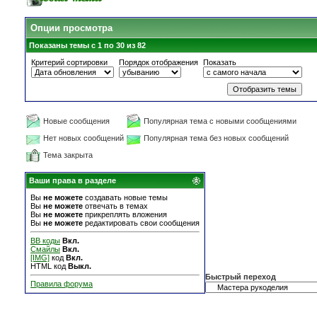
Опции просмотра
Показаны темы с 1 по 30 из 82
Критерий сортировки
Порядок отображения
Показать
Новые сообщения
Популярная тема с новыми сообщениями
Нет новых сообщений
Популярная тема без новых сообщений
Тема закрыта
Ваши права в разделе
Вы
не можете
создавать новые темы
Вы
не можете
отвечать в темах
Вы
не можете
прикреплять вложения
Вы
не можете
редактировать свои сообщения
BB коды
Вкл.
Смайлы
Вкл.
[IMG]
код
Вкл.
HTML код
Выкл.
Быстрый переход
Правила форума