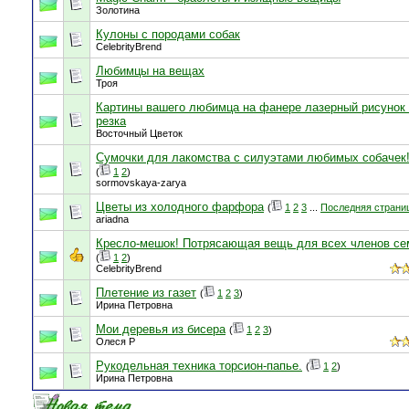
Золотина
Кулоны с породами собак
CelebrityBrend
Любимцы на вещах
Троя
Картины вашего любимца на фанере лазерный рисунок
резка
Восточный Цветок
Сумочки для лакомства с силуэтами любимых собачек
(
1
2
)
sormovskaya-zarya
Цветы из холодного фарфора
(
1
2
3
...
Последняя страни
ariadna
Кресло-мешок! Потрясающая вещь для всех членов сем
(
1
2
)
CelebrityBrend
Плетение из газет
(
1
2
3
)
Ирина Петровна
Мои деревья из бисера
(
1
2
3
)
Олеся Р
Рукодельная техника торсион-папье.
(
1
2
)
Ирина Петровна