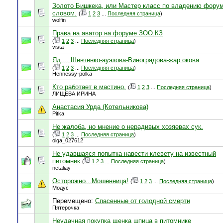
Золото Бишкека, или Мастер класс по владению фору
словом.
(
1
2
3
...
Последняя страница
)
wolfin
Права на аватор на форуме ЗОО.КЗ
(
1
2
3
...
Последняя страница
)
vista
Яд.... Шевченко-ауэзова-Виноградова-жар окова
(
1
2
3
...
Последняя страница
)
Hennessy-polka
Кто работает в мастино.
(
1
2
3
...
Последняя страница
)
ЛИЩЕВА ИРИНА
Анастасия Урда (Котельникова)
Pitka
Не жалоба, но мнение о нерадивых хозяевах сук.
(
1
2
3
...
Последняя страница
)
olga_027612
Не удавшаяся попытка навести клевету на известный
питомник
(
1
2
3
...
Последняя страница
)
netaliay
Осторожно...Мошенница!
(
1
2
3
...
Последняя страница
)
Модус
Перемещено:
Спасенные от голодной смерти
Пятерочка
Неудачная покупка щенка шпица в питомнике