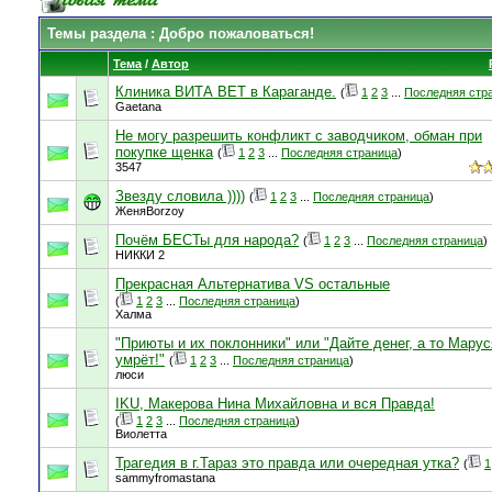
Темы раздела
: Добро пожаловаться!
Тема
/
Автор
Клиника ВИТА ВЕТ в Караганде.
(
1
2
3
...
Последняя стр
Gaetana
Не могу разрешить конфликт с заводчиком, обман при
покупке щенка
(
1
2
3
...
Последняя страница
)
3547
Звезду словила ))))
(
1
2
3
...
Последняя страница
)
ЖеняBorzoy
Почём БЕСТы для народа?
(
1
2
3
...
Последняя страница
)
НИККИ 2
Прекрасная Альтернатива VS остальные
(
1
2
3
...
Последняя страница
)
Халма
"Приюты и их поклонники" или "Дайте денег, а то Марус
умрёт!"
(
1
2
3
...
Последняя страница
)
люси
IKU, Макерова Нина Михайловна и вся Правда!
(
1
2
3
...
Последняя страница
)
Виолетта
Трагедия в г.Тараз это правда или очередная утка?
(
1
sammyfromastana