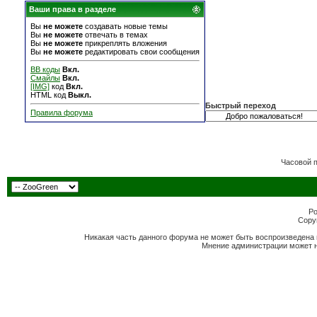
Ваши права в разделе
Вы
не можете
создавать новые темы
Вы
не можете
отвечать в темах
Вы
не можете
прикреплять вложения
Вы
не можете
редактировать свои сообщения
BB коды
Вкл.
Смайлы
Вкл.
[IMG]
код
Вкл.
HTML код
Выкл.
Быстрый переход
Правила форума
Часовой 
Po
Copyr
Никакая часть данного форума не может быть воспроизведена 
Мнение администрации может н