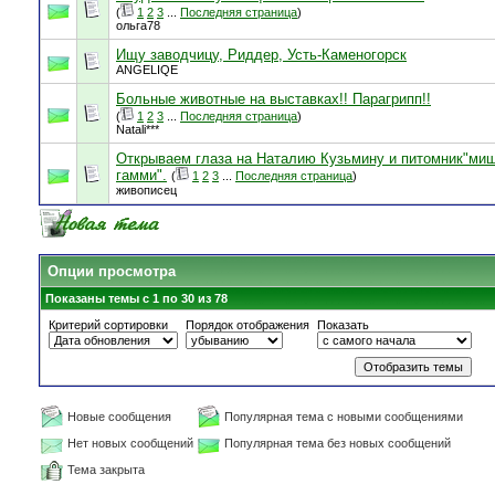
(
1
2
3
...
Последняя страница
)
ольга78
Ищу заводчицу, Риддер, Усть-Каменогорск
ANGELIQE
Больные животные на выставках!! Парагрипп!!
(
1
2
3
...
Последняя страница
)
Natali***
Открываем глаза на Наталию Кузьмину и питомник"ми
гамми".
(
1
2
3
...
Последняя страница
)
живописец
Опции просмотра
Показаны темы с 1 по 30 из 78
Критерий сортировки
Порядок отображения
Показать
Новые сообщения
Популярная тема с новыми сообщениями
Нет новых сообщений
Популярная тема без новых сообщений
Тема закрыта