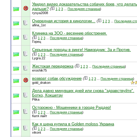
Увидел видео доказательства собачих боев, что делат
дальше?
(
1
2
3
...
Последняя страница
)
rysya2008
Очередная история в кинологии...
(
1
2
3
...
Последняя ст
afina_1st
Клиника на ЗОО - весенние обострения.
(
1
2
3
...
Последняя страница
)
Горец
Серьезные породы в ринге! Намордник: За и Против.
(
1
2
3
...
Последняя страница
)
Lygra.22
Жестокая передержка
(
1
2
3
...
Последняя страница
)
eroshik75
возврат собак,обсуждение
(
1
2
3
...
Последняя страница
)
gold_drakon
Дела давно минувших дней или снова "здравствуйте".
Ботко, Кокшетау
Pitka
Осторожно - Мошенники в городе Риддер!
(
1
2
3
...
Последняя страница
)
Катя лайт
Как я щена купила в Golden moloss,Украина
(
1
2
3
...
Последняя страница
)
vikont