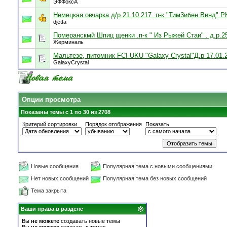
ЭФФоксА
Немецкая овчарка д/р 21.10.217. п-к "Тим3ибен Винд" Р
djetta
Померанскмй Шпиц щенки .п-к " Из Рыжей Стаи" . д.р.2
Жерминаль
Мальтезе, питомник FCI-UKU "Galaxy Crystal"Д.р 17.01.2
GalaxyCrystal
Опции просмотра
Показаны темы с 1 по 30 из 2708
Критерий сортировки
Порядок отображения
Показать
Новые сообщения
Популярная тема с новыми сообщениями
Нет новых сообщений
Популярная тема без новых сообщений
Тема закрыта
Ваши права в разделе
Вы
не можете
создавать новые темы