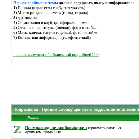
Первое сообщение темы
должно содержать полную информацию:
1)
Порода (окрас если требуется указать)
2)
Место рождения помета (город, страна)
3)
д.р. помета
4)
Организация и клуб, где оформлен помет
5)
Отец: кличка, титулы (оценки), фото в стойке
6)
Мать: кличка, титулы (оценки), фото в стойке
7)
Контактная информация (телефон, e-mail)
правила размещений объявлений подробней >>>
Подразделы
: Продам собаку\щенков с родословной\племенн
Раздел
Племразведение\собаки\архив
(просматривают: 12)
Архив тем, проданные