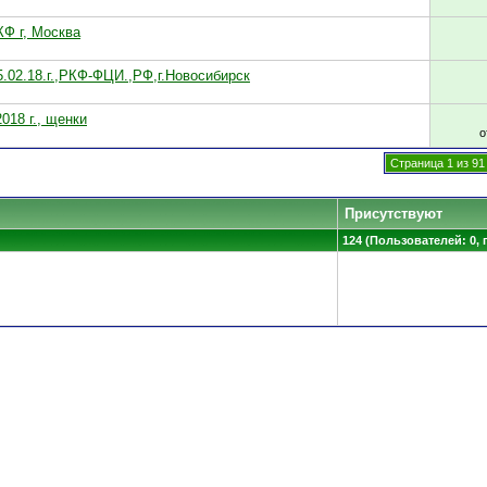
КФ г, Москва
5.02.18.г.,РКФ-ФЦИ.,РФ,г.Новосибирск
018 г., щенки
о
Страница 1 из 91
Присутствуют
124 (Пользователей: 0, 