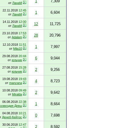
1
7,309
от
ЛанаМ
22.11.2018
12:45
1
6,604
от
ЛанаМ
14.11.2018
12:00
12
11,725
от
ЛанаМ
23.10.2018
17:53
28
20,796
от
Adalam
12.10.2018
11:51
1
7,997
от
Mila10
29.08.2018
20:44
6
9,044
от
юльчик
27.08.2018
15:28
2
9,256
от
юльчик
19.08.2018
19:43
4
8,723
от
manzana
10.08.2018
09:49
2
9,642
от
Miralda
06.08.2018
22:38
1
8,664
Созвездия Девы
04.08.2018
10:21
0
7,698
т
Денеб-Кейтос
30.06.2018
12:47
2
8,592