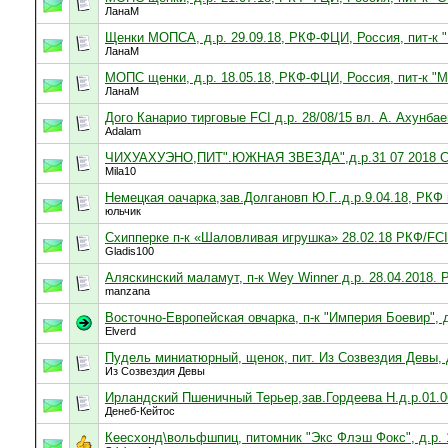
ЛанаМ
Щенки МОПСА, д.р. 29.09.18, РКФ-ФЦИ, Россия, пит-к 
ЛанаМ
МОПС щенки, д.р. 18.05.18, РКФ-ФЦИ, Россия, пит-к "
ЛанаМ
Дого Канарио тирговые FCI д.р. 28/08/15 вл. А. Ахунба
Adalam
ЧИХУАХУЭНО,ПИТ".ЮЖНАЯ ЗВЕЗДА",д.р.31 07 2018
Mila10
Немецкая оачарка,зав.Долгановп Ю.Г..д.р.9.04.18, РКФ 
юльчик
Схипперке п-к «Шаловливая игрушка» 28.02.18 РКФ/FCI
Gladis100
Аляскинский маламут, п-к Wey Winner д.р. 28.04.2018. 
manzana
Восточно-Европейская овчарка, п-к "Империя Боевир", 
Elverd
Пудель миниатюрный, щенок, пит. Из Созвездия Девы, д
Из Созвездия Девы
Ирландский Пшеничный Терьер,зав.Гордеева Н.д.р.01.0
Денеб-Кейтос
Кеесхонд\вольфшпиц, питомник "Экс Флэш Фокс", д.р. 