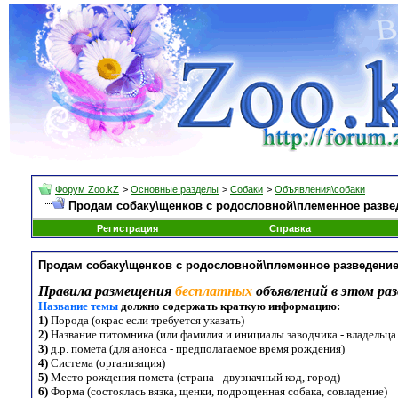
Форум Zoo.kZ
>
Основные разделы
>
Собаки
>
Объявления\собаки
Продам собаку\щенков с родословной\племенное разве
Регистрация
Справка
Продам собаку\щенков с родословной\племенное разведени
Правила размещения
бесплатных
объявлений в этом раз
Название темы
должно содержать краткую информацию:
1)
Порода (окрас если требуется указать)
2)
Название питомника (или фамилия и инициалы заводчика - владельца
3)
д.р. помета (для анонса - предполагаемое время рождения)
4)
Система (организация)
5)
Место рождения помета (страна - двузначный код, город)
6)
Форма (состоялась вязка, щенки, подрощенная собака, совладение)