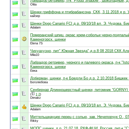
Лабрадор ретривер, п-к "Proud Shadow", шоколадные, д.
Olita
Щенки гриффона и птибрабансона, СКК, 3.11.2018 д р. 
кайзер
Щенки Dogo Canario FCI д.р. 09/10/18 вл. Э. Чудова. Б
Adalam
Померанский шпиц, окрас крем-собольи черно-подпалый,
Каменогорск. щенки
Elena 7S
Чихуахуэно, пит".Южная Звезда",д.р.8 08 2018 СКК Ал
Mila10
Лабрадор ретривер, черного и палевого окраса, п-к "Isto
Каменогорск. щенки
Евка
Доберман, щенки, п-к Бредли Бо д.р. 2.10.2018 Бишке
Боголюбова
Сенбернар Длинношерстный щенки, питомник “GORNYI G
(
1
2
)
Dimakz
Щенки Dogo Canario FCI д.р. 09/10/18 вл. Э. Чудова. Б
Adalam
Миттельшнауцер перец с солью, зав. Нечепорчук О., 0
Rikky
МОПС щенки, д.р. 21.07.18, РКФ-ФЦИ, Россия, пит-к "Ст