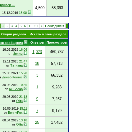
ривер ...
4,509
58,393
15.12.2016
15:00
1
2
3
4
5
6
11
51
>
Последняя
»
Опции раздела
Искать в этом разделе
Ответов
Просмотров
ее сообщение
16.02.2018
16:06
1,023
460,787
от
Йохим
12.11.2013
21:47
18
57,713
от
Татиана
25.03.2021
15:20
3
66,352
т
Денеб-Кейтос
30.06.2019
10:35
1
9,283
от
Ак-Босар
29.05.2019
21:18
9
7,257
от
Olita
16.05.2019
15:11
7
9,179
от
BonnyFox
08.04.2019
13:18
25
17,452
от
Olita