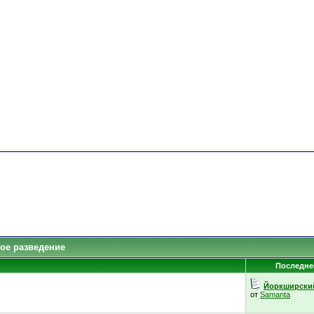
ое разведение
Последне
Йоркширский 
от
Samanta