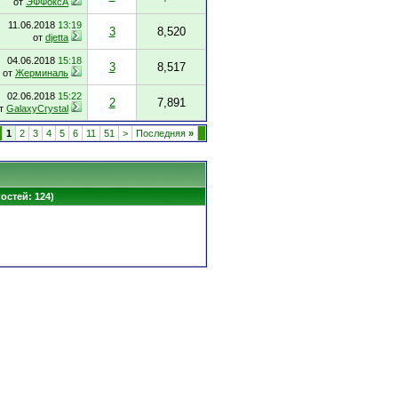
от
ЭФФоксА
11.06.2018
13:19
3
8,520
от
djetta
04.06.2018
15:18
3
8,517
от
Жерминаль
02.06.2018
15:22
2
7,891
т
GalaxyCrystal
1
2
3
4
5
6
11
51
>
Последняя
»
гостей: 124)