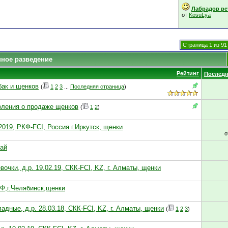
Лабрадор рет
от
KosuLya
Страница 1 из 91
нное разведение
Рейтинг
Последн
бак и щенков
(
1
2
3
...
Последняя страница
)
ления о продаже щенков
(
1
2
)
2019, РКФ-FCI, Россия г.Иркутск, щенки
о
най
очки, д.р. 19.02.19, СКК-FCI, KZ, г. Алматы, щенки
КФ,г.Челябинск,щенки
адные, д.р. 28.03.18, СКК-FCI, KZ, г. Алматы, щенки
(
1
2
3
)