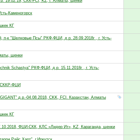
р. 19.02.19, СКК-FCI, KZ, г. Алматы, щенки
Усть-Каменогорск
ишкек КГ
 п-к "Шелковые Псы" РКФ-ФЦИ, д.р. 28.09.2018г , г. Усть-
маты, щенки
chnik Schastya" РКФ-ФЦИ, д.р. 15.11.2018г , г. Усть-
к СККР-ФЦИ
IGANT” д.р.-04.08.2018, CKK, FCI. Казахстан, Алматы
ишкек КГ
7.10.2018, ФЦИ-CКК, КЛС «Лидер Ит», KZ, Караганда, щенки
арри Райс Харт", г.Иркутск