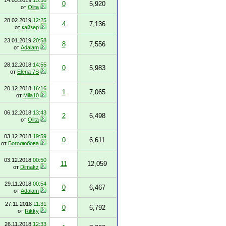
14.03.2019
15:38
0
5,920
от
Olita
28.02.2019
12:25
4
7,136
от
кайзер
23.01.2019
20:58
8
7,556
от
Adalam
28.12.2018
14:55
0
5,983
от
Elena 7S
20.12.2018
16:16
1
7,065
от
Mila10
06.12.2018
13:43
2
6,498
от
Olita
03.12.2018
19:59
0
6,611
от
Боголюбова
03.12.2018
00:50
11
12,059
от
Dimakz
29.11.2018
00:54
0
6,467
от
Adalam
27.11.2018
11:31
0
6,792
от
Rikky
26.11.2018
12:33