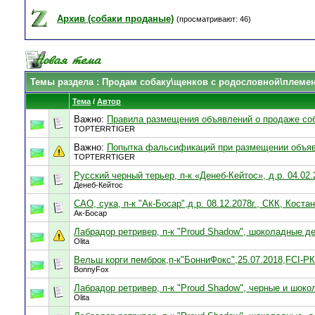
Архив (собаки проданые)
(просматривают: 46)
Темы раздела
: Продам собаку\щенков с родословной\племе
Тема
/
Автор
Важно:
Правила размещения объявлений о продаже со
TOPTERRTIGER
Важно:
Попытка фальсификаций при размещении объяв
TOPTERRTIGER
Русский черный терьер, п-к «Денеб-Кейтос», д.р. 04.02.
Денеб-Кейтос
САО, сука, п-к "Ак-Босар",д.р. 08.12.2078г., СКК, Коста
Ак-Босар
Лабрадор ретривер, п-к "Proud Shadow", шоколадные дев
Olita
Вельш корги пемброк,п-к"БонниФокс",25.07.2018,FCI-Р
BonnyFox
Лабрадор ретривер, п-к "Proud Shadow", черные и шокол
Olita