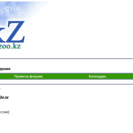
дение
Правила форума
Календарь
е
деле
 суки)