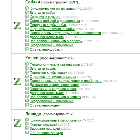
Собаки
(просматривают: 2597)
Кинологические организации
(70/12093)
Выставки собак
Хендлинг и груминг
(221/14463)
Спорт с собакой и дрессировка
(533/22996)
Породные клубы собак
(139/285506)
Страницы питомников собак
(254/84286)
Персональные страницы собак и сообществ
(516/196643)
Добро пожаловаться!
(77/21353)
Все вопросы новичков о собаках
(272/13612)
Поздравления и пожелания!
Объявления\собаки
Кошки
(просматривают: 209)
Фелинологические организации
(19/813)
Выставки кошек
Породные клубы кошек
(31/50606)
Страницы питомников кошек
(99/6170)
Персональные страницы кошек и сообществ
(74/1876)
Диетология и кормление кошек
(9/240)
Генетика и разведение кошек
(15/193)
Добро пожаловаться!
(13/1032)
Все вопросы новичков о кошках
(83/2324)
Поздравления и пожелания!
Объявления\кошки
Лошади
(просматривают: 25)
Конно-спортивные мероприятия
(74/996)
Породы лошадей
(15/742)
Здоровье лошадей
(11/51)
Объявления лошади