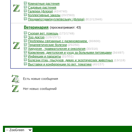
Комнатные растения
Садовые растения
Галереи (флора)
(42/4740)
Коллективные заказы
(20/2563)
Продам\отдам\куплю\возьму (флора)
(812/12946)
Ветеринария
(просматривают: 43)
Скорая вет. помощь
(172/1748)
Зоо доктор
(126/1571)
Проблемы связанные с размножением.
(30/600)
Терапевтические болезни
(25/250)
Хирургия , травматология и онкология
(30/316)
Кормление, диетология и уход за больными питомцами
(34/497)
Инфекции и паразиты
(31/551)
Болезни птиц, грызунов, диких и экзотических животных
(13/118)
Выставки и конференции по вет. тематике
(40/157)
Есть новые сообщения
Нет новых сообщений