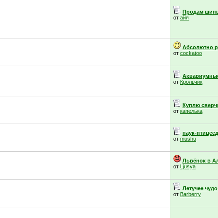
Продам шин
от
айя
Абсолютно р
от
cockatoo
Аквариумные
от
Крольчик
Куплю сверчк
от
капелька
паук-птицее
от
mushu
Львёнок в А
от
Ljusya
Летучее чудо
от
Barberry