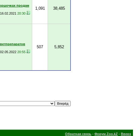
горшочках продам
1,091
38,485
16.02.2021
20:30
 ветпрепаратов
507
5,852
02.05.2022
20:55
Обратная связь
-
Форум Zoo.kZ
-
Вверх