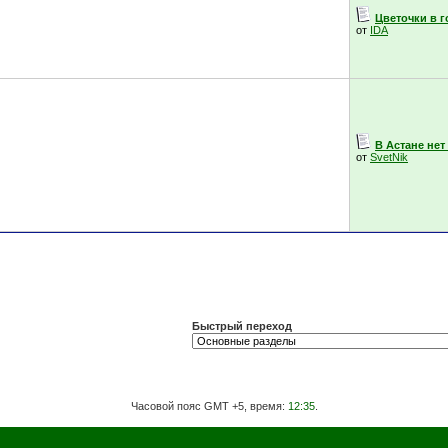
Цветочки в 
от
IDA
В Астане нет
от
SvetNik
Быстрый переход
Часовой пояс GMT +5, время:
12:35
.