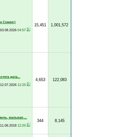
 Семея:)
15,451
1,001,572
03.08.2026
04:57
тята дата...
4,653
122,083
12.07.2026
12:25
ель, вальрап,...
344
8,145
11.06.2018
12:20