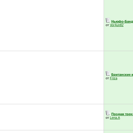
Ньюфо-Банда
от
Vor4un82
Британские ко
от
Friza
Продам тренз
от
Lena.A