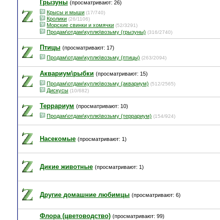
Грызуны
(просматривают: 26)
Крысы и мыши
(17/740)
Кролики
(26/1106)
Морские свинки и хомячки
(52/3291)
Продам\отдам\куплю\возьму (грызуны)
(316/2740)
Птицы
(просматривают: 17)
Продам\отдам\куплю\возьму (птицы)
(263/2094)
Аквариум\рыбки
(просматривают: 15)
Продам\отдам\куплю\возьму (аквариум)
(512/2565)
Дискусы
(10/682)
Террариум
(просматривают: 10)
Продам\отдам\куплю\возьму (террариум)
(154/924)
Насекомые
(просматривают: 1)
Дикие животные
(просматривают: 1)
Другие домашние любимцы
(просматривают: 6)
Флора (цветоводство)
(просматривают: 99)