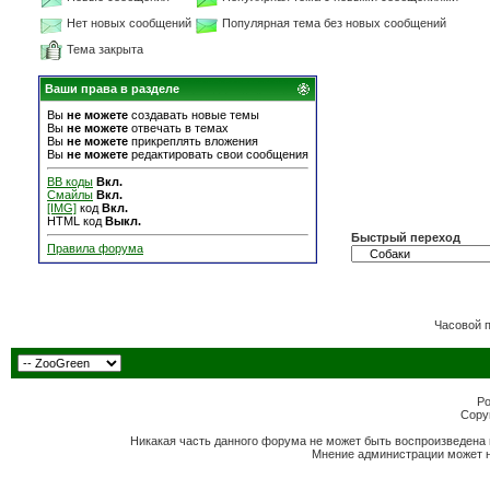
Нет новых сообщений
Популярная тема без новых сообщений
Тема закрыта
Ваши права в разделе
Вы
не можете
создавать новые темы
Вы
не можете
отвечать в темах
Вы
не можете
прикреплять вложения
Вы
не можете
редактировать свои сообщения
BB коды
Вкл.
Смайлы
Вкл.
[IMG]
код
Вкл.
HTML код
Выкл.
Быстрый переход
Правила форума
Часовой 
Po
Copyr
Никакая часть данного форума не может быть воспроизведена 
Мнение администрации может н