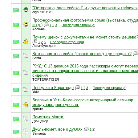
"Осторожно, злая собака !" и другие варианты табличек 
olga09011981
Профессиональная фотосъемка собак (выставка, студи
и тд.)
(
1
2
3
...
Последняя страница
)
Ален4ик
Почему щенок с документами не может стоить дешево?
(
1
2
3
...
Последняя страница
)
Лена-бульдоги
Ветпаспорта на собак (казахстанские), где продают?
(
Santa
РЖД: C 13 декабря 2015 года пассажиры смогут перево
животных в плацкартных вагонах и в вагонах с местам
сидения
TOPTERRTIGER
Прогулки в Караганде
(
1
2
3
...
Последняя страница
)
Yulie
Впервые в Усть-Каменогорске ветеринарный семинар
международного уровня.
Кристи
Памятник Монти.
Джинджер
Дубль-помет, все о дублях
(
1
2
)
Samanta