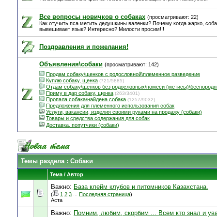
Все вопросы новичков о собаках
(просматривают: 22)
Как отучить пса метить дедушкины валенки? Почему когда жарко, соба
вывешивает язык? Интересно? Милости просим!!!
Поздравления и пожелания!
Объявления\собаки
(просматривают: 142)
Продам собаку\щенков с родословной\племенное разведение
Куплю собаку, щенка
(721/5885)
Отдам собаку\щенков без родословных\помеси (метисы)\беспород
Приму в дар собаку, щенка
(263/3401)
Пропала собака\найдена собака
(1257/9032)
Предложения для племенного использования собак
Услуги, вакансии, изделия своими руками на продажу (собаки)
Товары и средства содержания для собак
Доставка, попутчики (собаки)
Темы раздела
: Собаки
Тема
/
Автор
Важно:
База клейм клубов и питомников Казахстана.
(
1
2
3
...
Последняя страница
)
Аста
Важно:
Помним, любим, скорбим ... Всем кто знал и ув