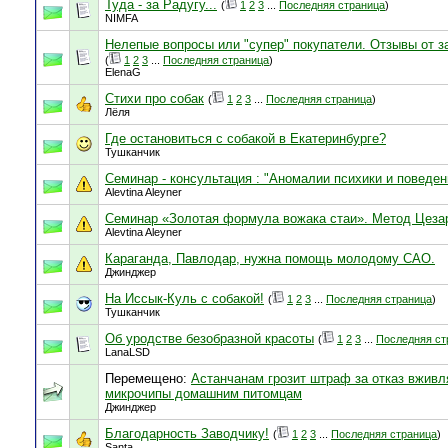
Туда - за Радугу...
(
1
2
3
...
Последняя страница
)
NIMFA
Нелепые вопросы или "супер" покупатели. Отзывы от з
(
1
2
3
...
Последняя страница
)
ElenaG
Стихи про собак
(
1
2
3
...
Последняя страница
)
Лёля
Где остановиться с собакой в Екатеринбурге?
Тушканчик
Семинар - консультация : "Аномалии психики и поведен
Alevtina Aleyner
Семинар «Золотая формула вожака стаи». Метод Цеза
Alevtina Aleyner
Караганда, Павлодар, нужна помощь молодому САО.
Джинджер
На Иссык-Куль с собакой!
(
1
2
3
...
Последняя страница
)
Тушканчик
Об уродстве безобразной красоты
(
1
2
3
...
Последняя ст
LanaLSD
Перемещено:
Астанчанам грозит штраф за отказ вживл
микрочипы домашним питомцам
Джинджер
Благодарность Заводчику!
(
1
2
3
...
Последняя страница
)
Santa