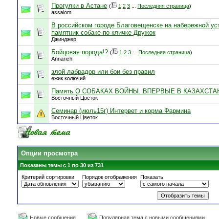
Прогулки в Астане
(
1
2
3
...
Последняя страница
)
assalom
В российском городе Благовещенске на набережной ус
памятник собаке по кличке Дружок
Джинджер
Бойцовая порода!?
(
1
2
3
...
Последняя страница
)
Annarich
злой лабрадор или бои без правил
ежик колючий
Память О СОБАКАХ ВОЙНЫ. ВПЕРВЫЕ В КАЗАХСТА
Восточный Цветок
Семинар (июль15г) Интервет и корма Фармина
Восточный Цветок
Опции просмотра
Показаны темы с 1 по 30 из 731
Критерий сортировки
Порядок отображения
Показать
Новые сообщения
Популярная тема с новыми сообщениями