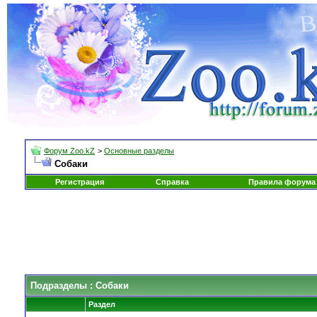
Форум Zoo.kZ
>
Основные разделы
Собаки
Регистрация
Справка
Правила форума
Подразделы
: Собаки
Раздел