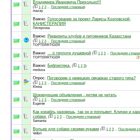
Владимира Ивановича Приходько!!!
(
1
2
3
...
Последняя страница
)
mazay
Важно:
Голосование за проект Ларисы Козловской-
КАНИСТЕРАПИЯ
Пятерочка
Важно:
Реквизиты клубов и питомников Казахстана
(
1
2
3
...
Последняя страница
)
TOPTERRTIGER
Важно:
... о теплоте душевной
(
1
2
3
...
Последняя страни
TOPTERRTIGER
Важно:
Библиотека.
(
1
2
3
)
medusa
Опрос:
Поговорим о немецких овчарках старого типа?
(
1
2
3
...
Последняя страница
)
Юнна
Шокирующие объявления - детям не читать
(
1
2
3
...
Последняя страница
)
Eugenie
Как корабль назовешь, так он и поплывет. Клички и хар
собаки.
(
1
2
3
...
Последняя страница
)
Samanta
Вольер для собаки своими руками
(
1
2
3
...
Последняя с
Vellori