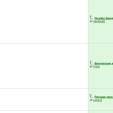
Ньюфо-Банда
от
Vor4un82
Британские ко
от
Friza
Продам тренз
от
Lena.A