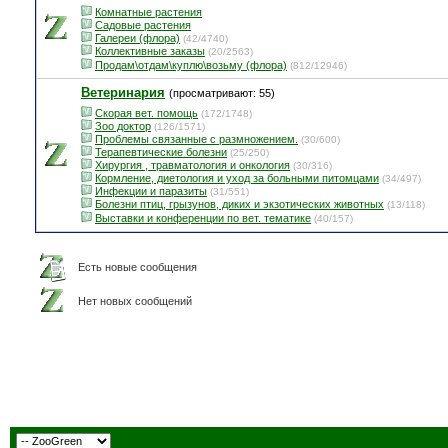
Комнатные растения
Садовые растения
Галереи (флора)
(42/4740)
Коллективные заказы
(20/2563)
Продам\отдам\куплю\возьму (флора)
(812/12946)
Ветеринария
(просматривают: 55)
Скорая вет. помощь
(172/1748)
Зоо доктор
(126/1571)
Проблемы связанные с размножением.
(30/600)
Терапевтические болезни
(25/250)
Хирургия , травматология и онкология
(30/316)
Кормление, диетология и уход за больными питомцами
(34/497)
Инфекции и паразиты
(31/551)
Болезни птиц, грызунов, диких и экзотических животных
(13/118)
Выставки и конференции по вет. тематике
(40/157)
Есть новые сообщения
Нет новых сообщений