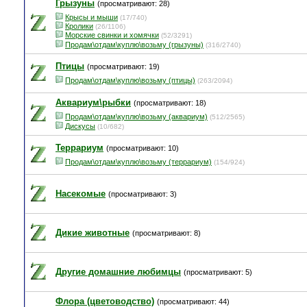
Грызуны
(просматривают: 28)
Крысы и мыши
(17/740)
Кролики
(26/1106)
Морские свинки и хомячки
(52/3291)
Продам\отдам\куплю\возьму (грызуны)
(316/2740)
Птицы
(просматривают: 19)
Продам\отдам\куплю\возьму (птицы)
(263/2094)
Аквариум\рыбки
(просматривают: 18)
Продам\отдам\куплю\возьму (аквариум)
(512/2565)
Дискусы
(10/682)
Террариум
(просматривают: 10)
Продам\отдам\куплю\возьму (террариум)
(154/924)
Насекомые
(просматривают: 3)
Дикие животные
(просматривают: 8)
Другие домашние любимцы
(просматривают: 5)
Флора (цветоводство)
(просматривают: 44)