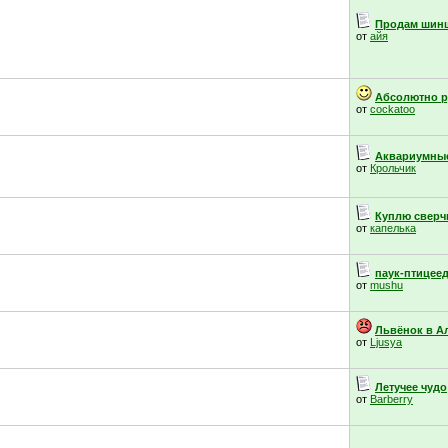
Продам шин
от
айя
Абсолютно р
от
cockatoo
Аквариумные
от
Крольчик
Куплю сверчк
от
капелька
паук-птицее
от
mushu
Львёнок в А
от
Ljusya
Летучее чудо
от
Barberry