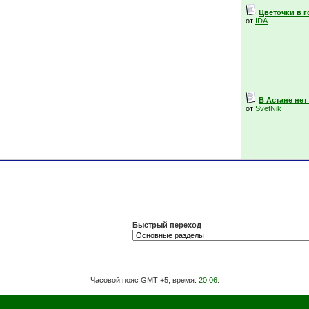
Цветочки в 
от
IDA
В Астане нет
от
SvetNik
Быстрый переход
Часовой пояс GMT +5, время:
20:06
.