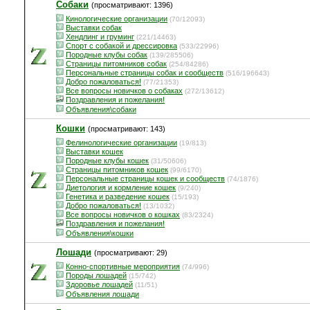
Собаки
(просматривают: 1396)
Кинологические организации
(70/12093)
Выставки собак
Хендлинг и груминг
(221/14463)
Спорт с собакой и дрессировка
(533/22996)
Породные клубы собак
(139/285506)
Страницы питомников собак
(254/84286)
Персональные страницы собак и сообществ
(516/196643)
Добро пожаловаться!
(77/21353)
Все вопросы новичков о собаках
(272/13612)
Поздравления и пожелания!
Объявления\собаки
Кошки
(просматривают: 143)
Фелинологические организации
(19/813)
Выставки кошек
Породные клубы кошек
(31/50606)
Страницы питомников кошек
(99/6170)
Персональные страницы кошек и сообществ
(74/1876)
Диетология и кормление кошек
(9/240)
Генетика и разведение кошек
(15/193)
Добро пожаловаться!
(13/1032)
Все вопросы новичков о кошках
(83/2324)
Поздравления и пожелания!
Объявления\кошки
Лошади
(просматривают: 29)
Конно-спортивные мероприятия
(74/996)
Породы лошадей
(15/742)
Здоровье лошадей
(11/51)
Объявления лошади