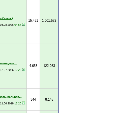
 Семея:)
15,451
1,001,572
03.08.2026
04:57
тята дата...
4,653
122,083
12.07.2026
12:25
ель, вальрап,...
344
8,145
11.06.2018
12:20