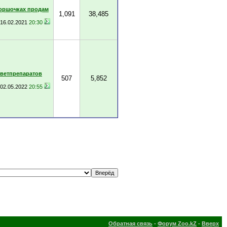
горшочках продам
1,091
38,485
16.02.2021
20:30
 ветпрепаратов
507
5,852
02.05.2022
20:55
Обратная связь
-
Форум Zoo.kZ
-
Вверх