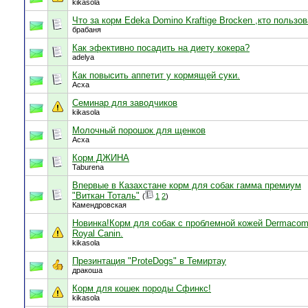
kikasola
Что за корм Edeka Domino Kraftige Brocken ,кто пользо
брабаня
Как эфективно посадить на диету кокера?
adelya
Как повысить аппетит у кормящей суки.
Асха
Семинар для заводчиков
kikasola
Молочный порошок для щенков
Асха
Корм ДЖИНА
Taburena
Впервые в Казахстане корм для собак гамма премиум
"Виткан Тоталь"
(
1
2
)
Камендровская
Новинка!Корм для собак с проблемной кожей Dermacomf
Royal Canin.
kikasola
Презинтация "ProteDogs" в Темиртау
дракоша
Корм для кошек породы Сфинкс!
kikasola