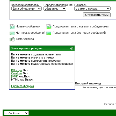
Критерий сортировки
Порядок отображения
Показать
Новые сообщения
Популярная тема с новыми сообщениями
Нет новых сообщений
Популярная тема без новых сообщений
Тема закрыта
Ваши права в разделе
Вы
не можете
создавать новые темы
Вы
не можете
отвечать в темах
Вы
не можете
прикреплять вложения
Вы
не можете
редактировать свои сообщения
BB коды
Вкл.
Смайлы
Вкл.
[IMG]
код
Вкл.
HTML код
Выкл.
Быстрый переход
Правила форума
Часовой 