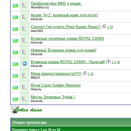
Профилактика МКБ у кошек.
ЖеняBorzoy
Акция "4+1" влажный корм для котят!
kikasola
Срочно! Где купить Роял Канин Ренал?
(
1
2
)
tata1982
Влажные лечебные корма ROYAL CANIN
kikasola
Новинка! Влажные корма для кошек!
kikasola
Влажные корма ROYAL CANIN . Налетай!
(
1
2
3
)
kikasola
Мера предосторожности!!!!!!
(
1
2
)
Mila10
Royal Canin Golden Retriever
Николь
Месяц Здоровых Зубов !
kikasola
Опции просмотра
Показаны темы с 1 по 30 из 34