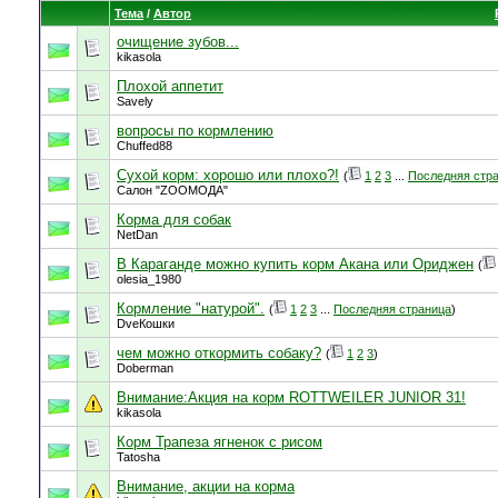
Тема
/
Автор
очищение зубов...
kikasola
Плохой аппетит
Savely
вопросы по кормлению
Chuffed88
Сухой корм: хорошо или плохо?!
(
1
2
3
...
Последняя стр
Салон "ZOOMOДА"
Корма для собак
NetDan
В Караганде можно купить корм Акана или Ориджен
(
olesia_1980
Кормление "натурой".
(
1
2
3
...
Последняя страница
)
DveКошки
чем можно откормить собаку?
(
1
2
3
)
Doberman
Внимание:Акция на корм ROTTWEILER JUNIOR 31!
kikasola
Корм Трапеза ягненок с рисом
Tatosha
Внимание, акции на корма