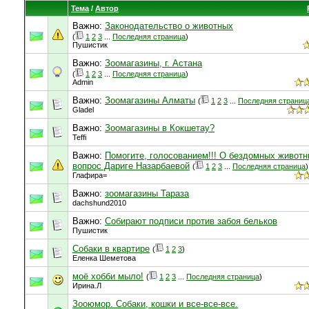
Тема
/
Автор
Важно:
Законодательство о животных
(
1
2
3
...
Последняя страница
)
Пушистик
Важно:
Зоомагазины, г. Астана
(
1
2
3
...
Последняя страница
)
Admin
Важно:
Зоомагазины Алматы
(
1
2
3
...
Последняя страниц
Gladel
Важно:
Зoомагазины в Кокшетау?
Teffi
Важно:
Помогите, голосованием!!! О бездомных животн
вопрос Дариге Назарбаевой
(
1
2
3
...
Последняя страница
)
Глафира=
Важно:
зоомагазины Тараза
dachshund2010
Важно:
Собирают подписи против забоя бельков
Пушистик
Собаки в квартире
(
1
2
3
)
Еленка Шеметова
моё хобби мыло!
(
1
2
3
...
Последняя страница
)
Ирина.Л
Зооюмор. Собаки, кошки и все-все-все.