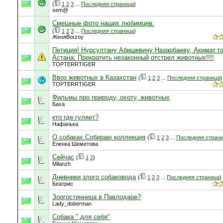
(
1
2
3
...
Последняя страница
)
sem@
Смешные фото наших любимцев.
(
1
2
3
...
Последняя страница
)
ЖеняBorzoy
Петиция! Нурсултану Абишевичу Назарбаеву, Акимат г
Астана: Прекратить незаконный отстрел животных!!!!
TOPTERRTIGER
Ввоз животных в Казахстан
(
1
2
3
...
Последняя страница
)
TOPTERRTIGER
Фильмы про природу, охоту, животных
Баха
кто где гуляет?
Нафанька
О собаках.Собираю коллекция
(
1
2
3
...
Последняя стран
Еленка Шеметова
Сейчас
(
1
2
)
Milanzh
Дневники злого собаковода
(
1
2
3
...
Последняя страница
)
Беатрис
Зоогостинница в Павлодаре?
Lady_doberman
Собака " для себя"