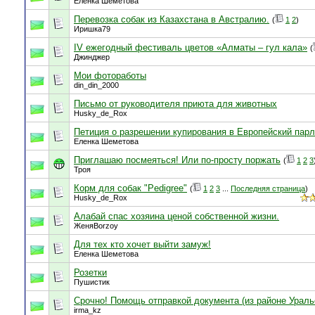
Еленка Шеметова
Перевозка собак из Казахстана в Австралию.
(
1
2
)
Иришка79
IV ежегодный фестиваль цветов «Алматы – гул кала»
(
Джинджер
Мои фотоработы
din_din_2000
Письмо от руководителя приюта для животных
Husky_de_Rox
Петиция о разрешении купирования в Европейский парл
Еленка Шеметова
Приглашаю посмеяться! Или по-просту поржать
(
1
2
3
Троя
Корм для собак "Pedigree"
(
1
2
3
...
Последняя страница
)
Husky_de_Rox
Алабай спас хозяина ценой собственной жизни.
ЖеняBorzoy
Для тех кто хочет выйти замуж!
Еленка Шеметова
Розетки
Пушистик
Срочно! Помощь отправкой документа (из районе Ураль
irma_kz