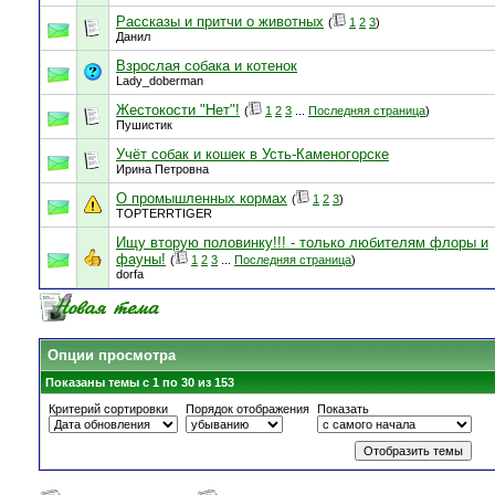
Рассказы и притчи о животных
(
1
2
3
)
Данил
Взрослая собака и котенок
Lady_doberman
Жестокости "Нет"!
(
1
2
3
...
Последняя страница
)
Пушистик
Учёт собак и кошек в Усть-Каменогорске
Ирина Петровна
О промышленных кормах
(
1
2
3
)
TOPTERRTIGER
Ищу вторую половинку!!! - только любителям флоры и
фауны!
(
1
2
3
...
Последняя страница
)
dorfa
Опции просмотра
Показаны темы с 1 по 30 из 153
Критерий сортировки
Порядок отображения
Показать