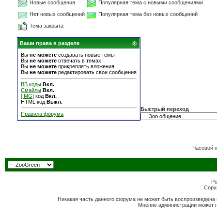
Новые сообщения
Популярная тема с новыми сообщениями
Нет новых сообщений
Популярная тема без новых сообщений
Тема закрыта
Ваши права в разделе
Вы
не можете
создавать новые темы
Вы
не можете
отвечать в темах
Вы
не можете
прикреплять вложения
Вы
не можете
редактировать свои сообщения
BB коды
Вкл.
Смайлы
Вкл.
[IMG]
код
Вкл.
HTML код
Выкл.
Быстрый переход
Правила форума
Часовой 
Po
Copyr
Никакая часть данного форума не может быть воспроизведена 
Мнение администрации может н