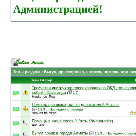
Администрацией!
Темы раздела
: Выгул, дрессировка, натаска, помощь при вязк
Тема
/
Автор
Требуется инструктор-дрессировщик по ОКД для ездов
собак! г.Караганда
(
1
2
)
Husky_de_Rox
Помощь при вязке,только для жителей Астаны
(
1
2
3
...
Последняя страница
)
Чёрная пантера
Помощь в вязке собак (г. Усть-Каменогорск)
Ален4ик
Выгул собак в городе Алматы
(
1
2
3
...
Последняя страни