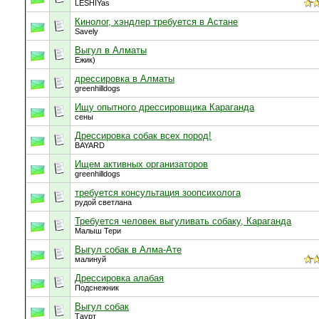
LESHIYas
Кинолог, хэндлер требуется в Астане
Savely
Выгул в Алматы
Ежик)
дрессировка в Алматы
greenhilldogs
Ищу опытного дрессировщика Караганда
сены
Дрессировка собак всех пород!
BAYARD
Ищем активных организаторов
greenhilldogs
требуется консультация зоопсихолога
рудой светлана
Требуется человек выгуливать собаку, Караганда
Малыш Тери
Выгул собак в Алма-Ате
малинуй
Дрессировка алабая
Подснежник
Выгул собак
Таурт