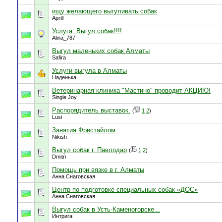
ищу желающего выгуливать собак
Aprill
Услуга: Выгул собак!!!!
Alina_787
Выгул маленьких собак Алматы
Safira
Услуги выгула в Алматы
Наденька
Ветеринарная клиника "Мастино" проводит АКЦИЮ!
Single Joy
Распорядитель выставок.
(
1
2
)
Lusi
Занятия Фристайлом
Nikish
Выгул собак г. Павлодар
(
1
2
)
Dmitri
Помощь при вязке в г. Алматы
Анна Снаговская
Центр по подготовке специальных собак «ДОС»
Анна Снаговская
Выгул собак в Усть-Каменогорске...
Интрига