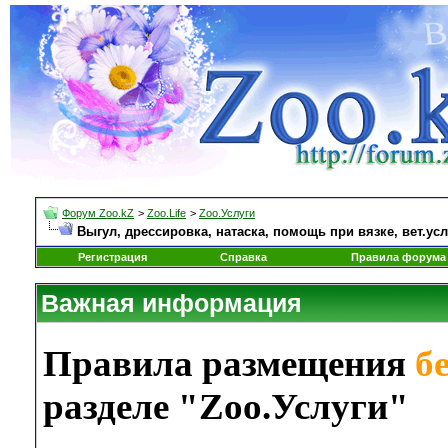
Форум Zoo.kZ
>
Zoo.Life
>
Zoo.Услуги
Выгул, дрессировка, натаска, помощь при вязке, вет.усл
Регистрация
Справка
Правила форума
Важная информация
Правила размещения
б
разделе "Zoo.Услуги"