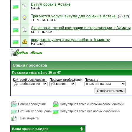
Выгул собак в Астане
Nikish
Требуются услуги выгула для собаки в Астане!
(
1
2
)
TOPTERRTIGER
Акция по льготной кастрации и стерилизации. г.Алматы
SOFT DREAM
предлагаю услуги выгула собак в Темиртау
Наталья:)
Опции просмотра
Показаны темы с 1 по 30 из 47
Критерий сортировки
Порядок отображения
Показать
Новые сообщения
Популярная тема с новыми сообщениями
Нет новых сообщений
Популярная тема без новых сообщений
Тема закрыта
Ваши права в разделе