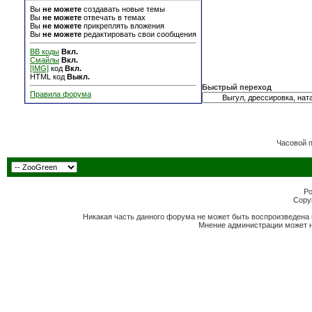
Вы
не можете
создавать новые темы
Вы
не можете
отвечать в темах
Вы
не можете
прикреплять вложения
Вы
не можете
редактировать свои сообщения
BB коды
Вкл.
Смайлы
Вкл.
[IMG]
код
Вкл.
HTML код
Выкл.
Быстрый переход
Правила форума
Часовой 
Po
Copyr
Никакая часть данного форума не может быть воспроизведена 
Мнение администрации может н