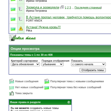
Ирина Петровна
Зоомода и зоомодели
(
1
2
3
...
Последняя страница
)
Ирина Петровна
В Астане пропал человек, требуется помощь волонтеро
FORT KNOX
Астана! Нужна кровь!!!
Pitka
Опции просмотра
Показаны темы с 1 по 30 из 408
Критерий сортировки
Порядок отображения
Показать
Новые сообщения
Популярная тема с новыми сообщениями
Нет новых сообщений
Популярная тема без новых сообщений
Тема закрыта
Ваши права в разделе
Вы
не можете
создавать новые темы