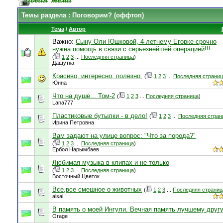
Темы раздела
: Поговорим? (оффтоп)
Тема
/
Автор
Важно:
Сыну Оли Юшковой, 4-летнему Егорке срочно
нужна помощь в связи с серьезнейшей операцией!!!
(
1
2
3
...
Последняя страница
)
Дашутка
Красиво, интересно, полезно.
(
1
2
3
...
Последняя страни
Юнна
Что на душе... Том-2
(
1
2
3
...
Последняя страница
)
Lana777
Пластиковые бутылки - в дело!
(
1
2
3
...
Последняя стран
Ирина Петровна
Вам задают на улице вопрос: "Что за порода?"
(
1
2
3
...
Последняя страница
)
Ербол Нарымбаев
Любимая музыка в клипах и не только
(
1
2
3
...
Последняя страница
)
Восточный Цветок
Все,все смешное о животных
(
1
2
3
...
Последняя страниц
alsai
В память о моей Ингули. Вечная память лучшему другу
Orage