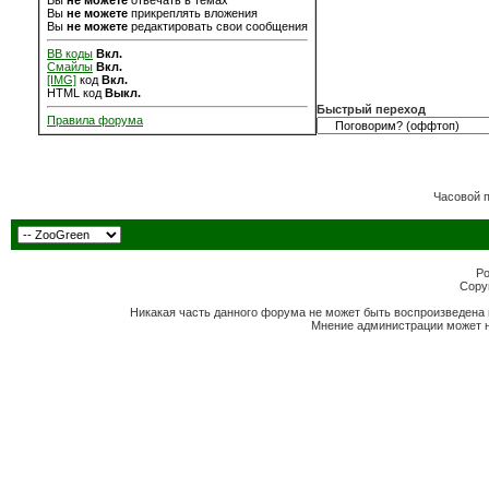
Вы
не можете
отвечать в темах
Вы
не можете
прикреплять вложения
Вы
не можете
редактировать свои сообщения
BB коды
Вкл.
Смайлы
Вкл.
[IMG]
код
Вкл.
HTML код
Выкл.
Быстрый переход
Правила форума
Часовой 
Po
Copyr
Никакая часть данного форума не может быть воспроизведена 
Мнение администрации может н