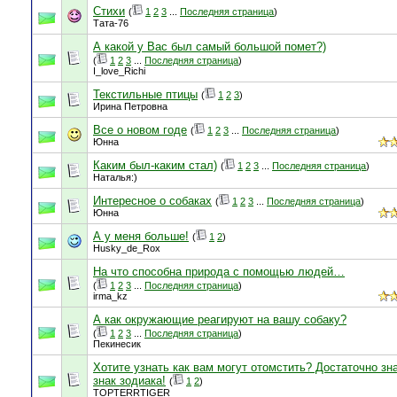
Стихи
(
1
2
3
...
Последняя страница
)
Тата-76
А какой у Вас был самый большой помет?)
(
1
2
3
...
Последняя страница
)
I_love_Richi
Текстильные птицы
(
1
2
3
)
Ирина Петровна
Все о новом годе
(
1
2
3
...
Последняя страница
)
Юнна
Каким был-каким стал)
(
1
2
3
...
Последняя страница
)
Наталья:)
Интересное о собаках
(
1
2
3
...
Последняя страница
)
Юнна
А у меня больше!
(
1
2
)
Husky_de_Rox
На что способна природа с помощью людей…
(
1
2
3
...
Последняя страница
)
irma_kz
А как окружающие реагируют на вашу собаку?
(
1
2
3
...
Последняя страница
)
Пекинесик
Хотите узнать как вам могут отомстить? Достаточно зн
знак зодиака!
(
1
2
)
TOPTERRTIGER