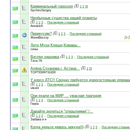
Криминальный гороскоп
(
1
2
3
)
SychevSergey
Необычные существа нашей планеты
(
1
2
3
...
Последняя страница
)
Annarich
Перекусим?
(
1
2
3
...
Последняя страница
)
ЖеняBorzoy
Лето,Мухи,Клещи,Комары...
сены
Взгляд хищника
(
1
2
3
...
Последняя страница
)
Тата-76
Алёна Суханова г. Астана ..
(
1
2
)
TOPTERRTIGER
У корсо ДТС!! Срочно требуется дорогостоящая операци
(
1
2
3
...
Последняя страница
)
vikont
Они ехали на МИР ... ужасная трагедия
(
1
2
3
...
Последняя страница
)
Герка
Давайте делиться "открытиями".!...
(
1
2
3
...
Последняя страница
)
Забава и я
Когда деньги девать некуда)))
(
1
2
3
...
Последняя страни