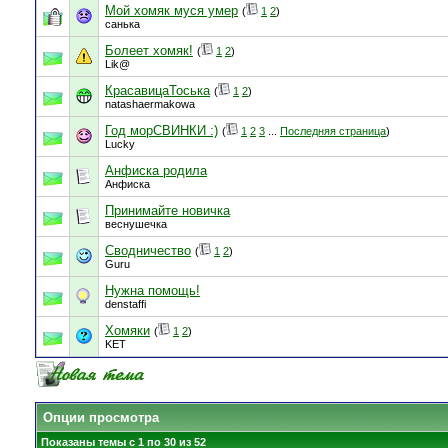
Мой хомяк муся умер
(
1
2
)
санька
Болеет хомяк!
(
1
2
)
Lik@
КрасавицаТоська
(
1
2
)
natashaermakowa
Год морСВИНКИ :)
(
1
2
3
...
Последняя страница
)
Lucky
Анфиска родила
Анфиска
Принимайте новичка
веснушечка
Сводничество
(
1
2
)
Guru
Нужна помощь!
denstaffi
Хомяки
(
1
2
)
KET
Опции просмотра
Показаны темы с 1 по 30 из 52