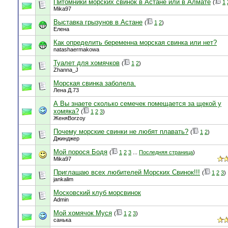
Питомники морских свинок в Астане или в Алмате
(
1
Mika97
Выставка грызунов в Астане
(
1
2
)
Елена
Как определить беременна морская свинка или нет?
natashaermakowa
Туалет для хомячков
(
1
2
)
Zhanna_J
Морская свинка заболела.
Лена Д.73
А Вы знаете сколько семечек помещается за щекой у
хомяка?
(
1
2
3
)
ЖеняBorzoy
Почему морские свинки не любят плавать?
(
1
2
)
Джинджер
Мой порося Бодя
(
1
2
3
...
Последняя страница
)
Mika97
Приглашаю всех любителей Морских Свинок!!!
(
1
2
3
)
jankalim
Московский клуб морсвинок
Admin
Мой хомячок Муся
(
1
2
3
)
санька