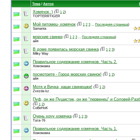
Тема
/
Автор
Хомячок :)
(
1
2
)
TOPTERRTIGER
Мой питомец- хомячок
(
1
2
3
...
Последняя страница
)
Samanta
морские свинки
(
1
2
3
...
Последняя страница
)
айя
В доме появилась морская свинка
(
1
2
3
)
Milky Way
Правильное содержание хомячков. Часть 2.
Хомомама
посмотрите - Город морских свинок!
(
1
2
)
айя
Мотя и Вичка, наши свинюшки!
(
1
2
)
Zvezda kz
Пуф, он же Пушистик, он же "первенец" и Соловей-Раз
(
1
2
)
CoBeHoK
Очень хочу хомячка
(
1
2
3
)
Тата-76
Правильное содержание хомячков. Часть 1.
Хомомама