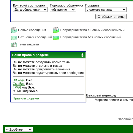
Критерий сортировки
Порядок отображения
Показать
Новые сообщения
Популярная тема с новыми сообщениями
Нет новых сообщений
Популярная тема без новых сообщений
Тема закрыта
Ваши права в разделе
Вы
не можете
создавать новые темы
Вы
не можете
отвечать в темах
Вы
не можете
прикреплять вложения
Вы
не можете
редактировать свои сообщения
BB коды
Вкл.
Смайлы
Вкл.
[IMG]
код
Вкл.
HTML код
Выкл.
Быстрый переход
Правила форума
Часовой 