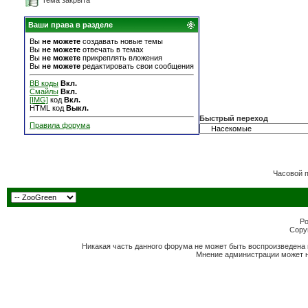
Тема закрыта
Ваши права в разделе
Вы
не можете
создавать новые темы
Вы
не можете
отвечать в темах
Вы
не можете
прикреплять вложения
Вы
не можете
редактировать свои сообщения
BB коды
Вкл.
Смайлы
Вкл.
[IMG]
код
Вкл.
HTML код
Выкл.
Быстрый переход
Правила форума
Часовой 
Po
Copyr
Никакая часть данного форума не может быть воспроизведена 
Мнение администрации может н