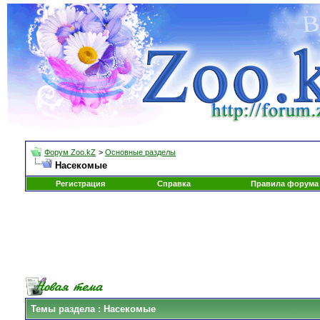
Форум Zoo.kZ
>
Основные разделы
Насекомые
Регистрация
Справка
Правила форума
Темы раздела
: Насекомые