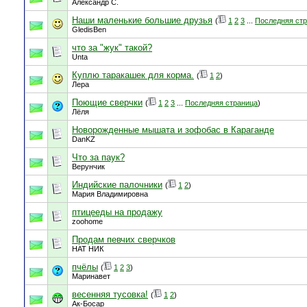
Александр С.
Наши маленькие большие друзья
(
1
2
3
...
Последняя ст
GledisBen
что за "жук" такой?
Unta
Куплю таракашек для корма.
(
1
2
)
Лера
Поющие сверчки
(
1
2
3
...
Последняя страница
)
Лёля
Новорожденные мышата и зофобас в Караганде
DanKZ
Что за паук?
Верунчик
Индийские палочники
(
1
2
)
Мария Владимировна
птицееды на продажу
zoohome
Продам певчих сверчков
НАТ НИК
пчёлы
(
1
2
3
)
Маринавет
весенняя тусовка!
(
1
2
)
Ак-Босар