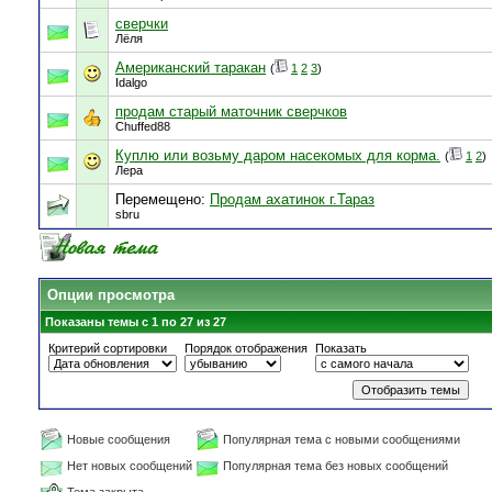
сверчки
Лёля
Американский таракан
(
1
2
3
)
Idalgo
продам старый маточник сверчков
Chuffed88
Куплю или возьму даром насекомых для корма.
(
1
2
)
Лера
Перемещено:
Продам ахатинок г.Тараз
sbru
Опции просмотра
Показаны темы с 1 по 27 из 27
Критерий сортировки
Порядок отображения
Показать
Новые сообщения
Популярная тема с новыми сообщениями
Нет новых сообщений
Популярная тема без новых сообщений