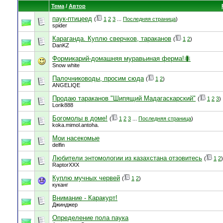
Тема
/
Автор
паук-птицеед
(
1
2
3
...
Последняя страница
)
spider
Караганда. Куплю сверчков, тараканов
(
1
2
)
DanKZ
Формикарий-домашняя муравьиная ферма!🐜
Snow white
Палочниководы, просим сюда
(
1
2
)
ANGELIQE
Продаю тараканов "Шипящий Мадагаскарский"
(
1
2
3
)
Lorik888
Богомолы в доме!
(
1
2
3
...
Последняя страница
)
koka.mimol.antoha.
Мои насекомые
delfin
Любители энтомологии из казахстана отзовитесь
(
1
2
)
RaptorXXX
Куплю мучных червей
(
1
2
)
куканг
Внимание - Каракурт!
Джинджер
Определение пола паука