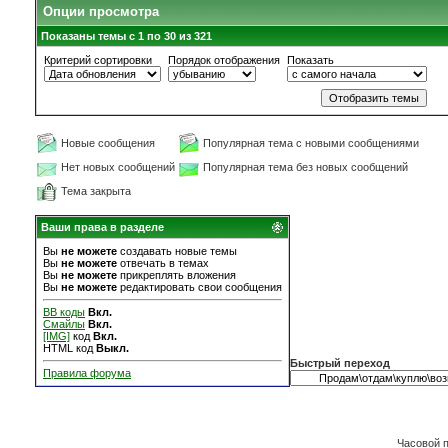
Опции просмотра
Показаны темы с 1 по 30 из 321
Критерий сортировки
Порядок отображения
Показать
Новые сообщения
Популярная тема с новыми сообщениями
Нет новых сообщений
Популярная тема без новых сообщений
Тема закрыта
Ваши права в разделе
Вы
не можете
создавать новые темы
Вы
не можете
отвечать в темах
Вы
не можете
прикреплять вложения
Вы
не можете
редактировать свои сообщения
BB коды
Вкл.
Смайлы
Вкл.
[IMG]
код
Вкл.
HTML код
Выкл.
Быстрый переход
Правила форума
Часовой 