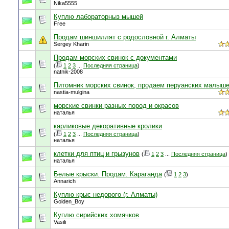
Nika5555
Куплю лабораторныз мышей
Free
Продам шиншиллят с родословной г. Алматы
Sergey Kharin
Продам морских свинок с документами
(
1
2
3
...
Последняя страница
)
natnik-2008
Питомник морских свинок, продаем перуанских малыш
nastia-mulgina
морские свинки разных пород и окрасов
наталья
карликовые декоративные кролики
(
1
2
3
...
Последняя страница
)
наталья
клетки для птиц и грызунов
(
1
2
3
...
Последняя страница
)
наталья
Белые крыски. Продам. Караганда
(
1
2
3
)
Annarich
Куплю крыс недорого (г. Алматы)
Golden_Boy
Куплю сирийских хомячков
Vasili