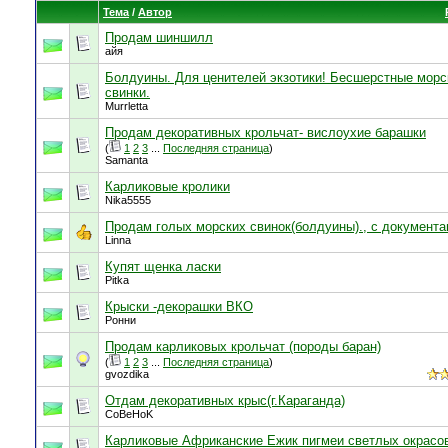
Тема
/
Автор
Продам шиншилл
айя
Болдуины. Для ценителей экзотики! Бесшерстные морс
свинки.
Murrletta
Продам декоративных крольчат- вислоухие барашки
(
1
2
3
...
Последняя страница
)
Samanta
Карликовые кролики
Nika5555
Продам голых морских свинок(болдуины)., с документа
Linna
Купят щенка ласки
Pitka
Крыски -декорашки ВКО
Ронни
Продам карликовых крольчат (породы баран)
(
1
2
3
...
Последняя страница
)
gvozdika
Отдам декоративных крыс(г.Караганда)
CoBeHoK
Карликовые Африканские Ежик пигмеи светлых окрасо