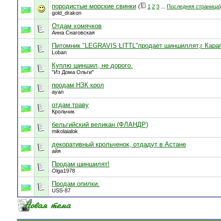
породистые морские свинки
(
1
2
3
...
Последняя страница
)
gold_drakon
Отдам хомячков
Анна Снаговская
Питомник "LEGRAVIS LITTL"продает шиншиллят,г Кара
Loban
Куплю шиншил, не дорого.
"Из Дома Ольги"
продам НЗК крол
ayan
отдам траву
Крольчик
бельгийский великан (ФЛАНДР)
mikolaialok
декоративный крольченок, отдадут в Астане
айя
Продам шиншилят!
Olga1978
Продам опилки.
USS-87