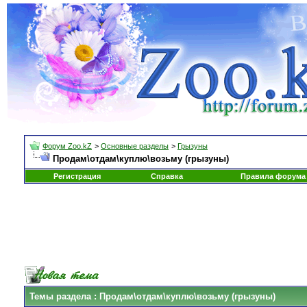
Форум Zoo.kZ
>
Основные разделы
>
Грызуны
Продам\отдам\куплю\возьму (грызуны)
Регистрация
Справка
Правила форума
Темы раздела
: Продам\отдам\куплю\возьму (грызуны)