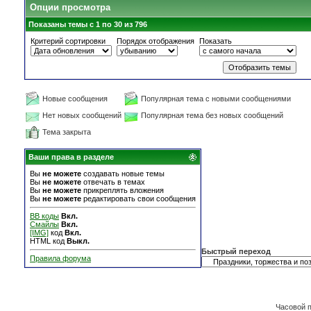
Опции просмотра
Показаны темы с 1 по 30 из 796
Критерий сортировки
Порядок отображения
Показать
Новые сообщения
Популярная тема с новыми сообщениями
Нет новых сообщений
Популярная тема без новых сообщений
Тема закрыта
Ваши права в разделе
Вы
не можете
создавать новые темы
Вы
не можете
отвечать в темах
Вы
не можете
прикреплять вложения
Вы
не можете
редактировать свои сообщения
BB коды
Вкл.
Смайлы
Вкл.
[IMG]
код
Вкл.
HTML код
Выкл.
Быстрый переход
Правила форума
Часовой 