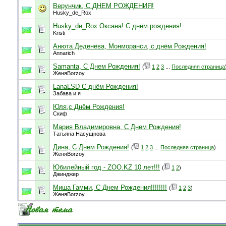
Верунчик, С ДНЕМ РОЖДЕНИЯ!
Husky_de_Rox
Husky_de_Rox Оксана! С днём рождения!
Kristi
Анюта Деденёва, Монморанси, с днём Рождения!
Annarich
Samanta, С Днем Рождения!
(
1
2
3
...
Последняя страница
ЖеняBorzoy
LanaLSD С днём Рождения!
Забава и я
Юля,с Днём Рождения!
Скиф
Мария Владимировна, С Днем Рождения!
Татьяна Насущнова
Дина, С Днем Рождения!
(
1
2
3
...
Последняя страница
)
ЖеняBorzoy
Юбилейный год - ZOO.KZ 10 лет!!!
(
1
2
)
Джинджер
Миша Гамми, С Днем Рождения!!!!!!!!
(
1
2
3
)
ЖеняBorzoy