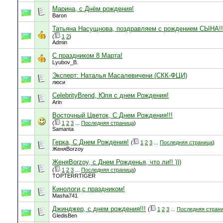
Марина, с Днём рождения!
Baron
Татьяна Насущнова, поздравляем с рождением СЫНА!!
(
1
2
)
Admin
С праздником 8 Марта!
Lyubov_B.
Эксперт: Наталья Масалевичени (СКК-ФЦИ)
люси
CelebrityBrend, Юля с днем Рождения!
Arin
Восточный Цветок, С Днем Рождения!!!
(
1
2
3
...
Последняя страница
)
Samanta
Герка, С Днем Рождения!
(
1
2
3
...
Последняя страница
)
ЖеняBorzoy
ЖеняBorzoy, с Днем Рожденья, что ли!! )))
(
1
2
3
...
Последняя страница
)
TOPTERRTIGER
Кинологи,с праздником!
Masha741
Джинджер, с днем рождения!!!
(
1
2
3
...
Последняя стран
GledisBen