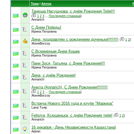
Тема
/
Автор
Танюша Насущнова, с днём Рождения Тебя!!!
(
1
2
3
...
Последняя страница
)
Annarich
С Днем Победы!
Ирина Петровна
Дина, поздравляю с рождением доченьки!!!!!!!!!
(
1
2
)
ЖеняBorzoy
С Всемирным Днем Кошек
Ирина Петровна
Пани Зося, Татьяна, с Днем Рождения!!!
Ирина Петровна
Дина, с днём Рождения!
Annarich
Анюта (Annarich), С Днем Рождения!!!!!!!!!
(
1
2
3
...
Последняя страница
)
ЖеняBorzoy
Встреча Нового 2016 года в клубе "Маркиза"
Lana Тьяр
Felisiya, Ксюшенька, с днём Рождения тебя!
(
1
2
)
Annarich
16 декабря - День Независимости Казахстана!
Admin