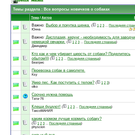
Темы раздела
: Все вопросы новичков о собаках
Тема
/
Автор
Важно:
Выбор и покупка щенка.
(
1
2
3
...
Последняя стра
Юнна
Важно:
Дисплазия, керунг - необходимость для заводч
немецкой овчарки.
(
1
2
3
...
Последняя страница
)
Джинджер
Кто как и чем убирает шерсть от собаки? Поделитесь
обытом)))
(
1
2
3
...
Последняя страница
)
Беатрис
Перевозка собак в самолете.
Ksy
Умер пес. Как поступить с телом?
(
1
2
3
)
olko
Срочно нужна помощь
Тата-76
Клещи бушуют!
(
1
2
3
...
Последняя страница
)
ТаксоМАНИЯ
каким кормом лучше кормить собаку?
(
1
2
3
...
Последняя страница
)
physcion
сильный зуд