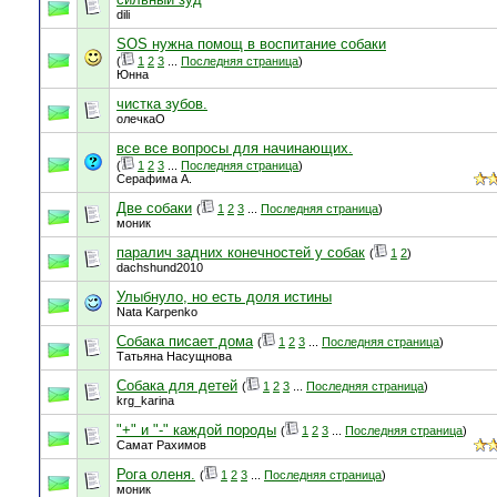
dili
SOS нужна помощ в воспитание собаки
(
1
2
3
...
Последняя страница
)
Юнна
чистка зубов.
олечкаО
все все вопросы для начинающих.
(
1
2
3
...
Последняя страница
)
Серафима А.
Две собаки
(
1
2
3
...
Последняя страница
)
моник
паралич задних конечностей у собак
(
1
2
)
dachshund2010
Улыбнуло, но есть доля истины
Nata Karpenko
Собака писает дома
(
1
2
3
...
Последняя страница
)
Татьяна Насущнова
Собака для детей
(
1
2
3
...
Последняя страница
)
krg_karina
"+" и "-" каждой породы
(
1
2
3
...
Последняя страница
)
Самат Рахимов
Рога оленя.
(
1
2
3
...
Последняя страница
)
моник