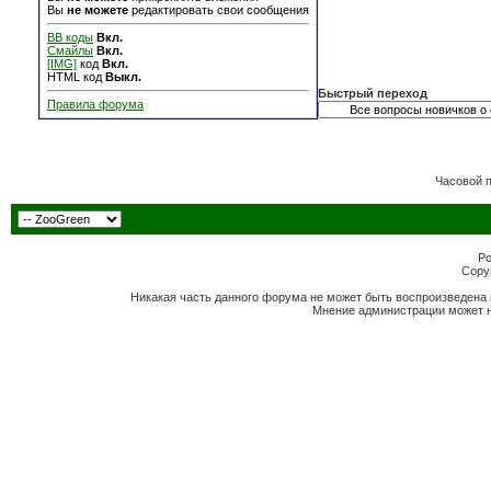
Вы
не можете
редактировать свои сообщения
BB коды
Вкл.
Смайлы
Вкл.
[IMG]
код
Вкл.
HTML код
Выкл.
Быстрый переход
Правила форума
Часовой 
Po
Copyr
Никакая часть данного форума не может быть воспроизведена 
Мнение администрации может н