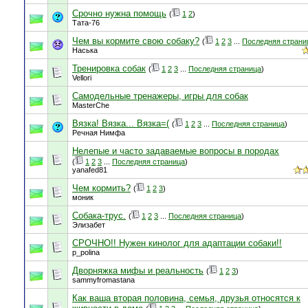
Срочно нужна помощь
(
1
2
)
Тата-76
Чем вы кормите свою собаку?
(
1
2
3
...
Последняя страни
Наська
Тренировка собак
(
1
2
3
...
Последняя страница
)
Vellori
Самодельные тренажеры, игры для собак
MasterChe
Вязка! Вязка... Вязка=(
(
1
2
3
...
Последняя страница
)
Речная Нимфа
Нелепые и часто задаваемые вопросы в породах
(
1
2
3
...
Последняя страница
)
yanafed81
Чем кормить?
(
1
2
3
)
моник
Собака-трус.
(
1
2
3
...
Последняя страница
)
Элизабет
СРОЧНО!! Нужен кинолог для адаптации собаки!!
p_polina
Дворняжка мифы и реальность
(
1
2
3
)
sammyfromastana
Как ваша вторая половина, семья, друзья относятся к