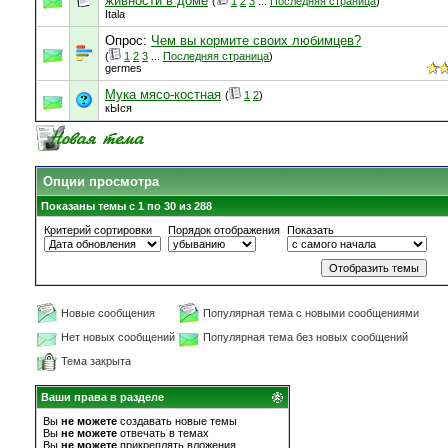
живности в доме
(
1
2
3
...
Последняя страница
)
Itala
Опрос:
Чем вы кормите своих любимцев?
(
1
2
3
...
Последняя страница
)
germes
Мука мясо-костная
(
1
2
)
кЫся
Опции просмотра
Показаны темы с 1 по 30 из 288
Критерий сортировки
Порядок отображения
Показать
Новые сообщения
Популярная тема с новыми сообщениями
Нет новых сообщений
Популярная тема без новых сообщений
Тема закрыта
Ваши права в разделе
Вы
не можете
создавать новые темы
Вы
не можете
отвечать в темах
Вы
не можете
прикреплять вложения