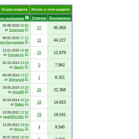
Опции раздела
Искать в этом разделе
Ответов
Просмотров
ее сообщение
26.08.2016
00:50
37
85,859
от
Золотина
08.02.2015
17:12
11
44,227
яна Насущнова
13.01.2015
19:48
15
12,879
от
Zvezda kz
20.10.2014
23:54
0
7,882
от
Savely
09.09.2014
13:57
1
8,321
от
Sherwood
29.05.2014
10:20
26
22,368
от
Anna88
30.04.2014
16:24
19
14,823
от
Balkis
13.09.2012
22:52
29
19,541
от
olga09011981
12.09.2012
19:44
4
9,545
от
Ирусь
26.07.2012
16:04