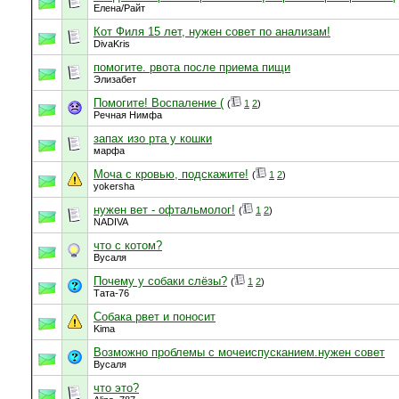
Елена/Райт
Кот Филя 15 лет, нужен совет по анализам!
DivaKris
помогите. рвота после приема пищи
Элизабет
Помогите! Воспаление (
(
1
2
)
Речная Нимфа
запах изо рта у кошки
марфа
Моча с кровью, подскажите!
(
1
2
)
yokersha
нужен вет - офтальмолог!
(
1
2
)
NADIVA
что с котом?
Вусаля
Почему у собаки слёзы?
(
1
2
)
Тата-76
Собака рвет и поносит
Kima
Возможно проблемы с мочеиспусканием.нужен совет
Вусаля
что это?