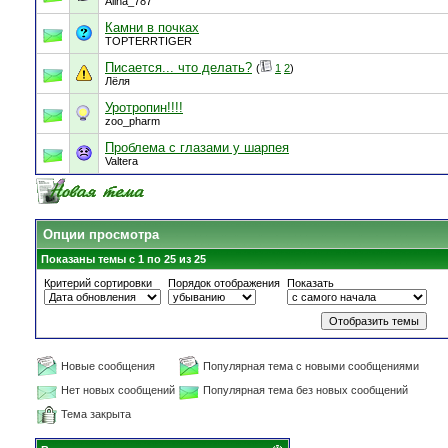
Alina_787
Камни в почках
TOPTERRTIGER
Писается... что делать?
(
1
2
)
Лёля
Уротропин!!!!
zoo_pharm
Проблема с глазами у шарпея
Valtera
Опции просмотра
Показаны темы с 1 по 25 из 25
Критерий сортировки
Порядок отображения
Показать
Новые сообщения
Популярная тема с новыми сообщениями
Нет новых сообщений
Популярная тема без новых сообщений
Тема закрыта