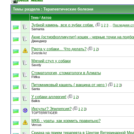
Темы раздела
: Терапевтические болезни
Тема
/
Автор
Зубной камень, все о зубах собак.
(
1
2
3
...
Последняя ст
Samanta
Акне (остиофолликулит) кошек - черные точки на подб
Джинджер
Рвота у собаки... Что делать?
(
1
2
)
Zvezda kz
Мягкий стул у собаки
Savely
Стоматология, стоматологи в Алматы
FMka
Питомниковый кашель ( вакцина от него )
(
1
2
3
)
Santa
У собаки аллергия!
(
1
2
)
Balkis
Инсульт? Эпилепсия?
(
1
2
3
)
TOPTERRTIGER
МКБ - ураты, как кормить правильно?
Vercus
Скидка на прием терапевта в Центре Ветеринарной Ме