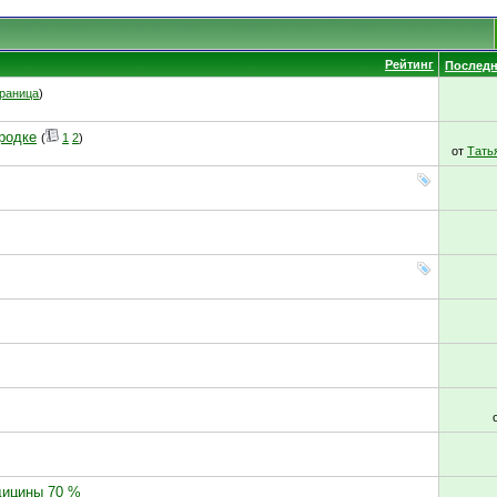
Рейтинг
Последн
раница
)
ородке
(
1
2
)
от
Тать
дицины 70 %