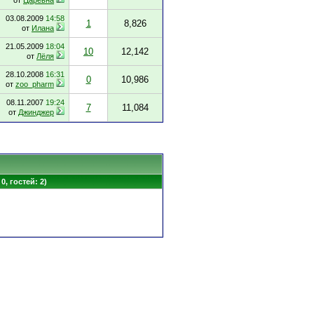
от
Царевна
03.08.2009
14:58
1
8,826
от
Илана
21.05.2009
18:04
10
12,142
от
Лёля
28.10.2008
16:31
0
10,986
от
zoo_pharm
08.11.2007
19:24
7
11,084
от
Джинджер
0, гостей: 2)