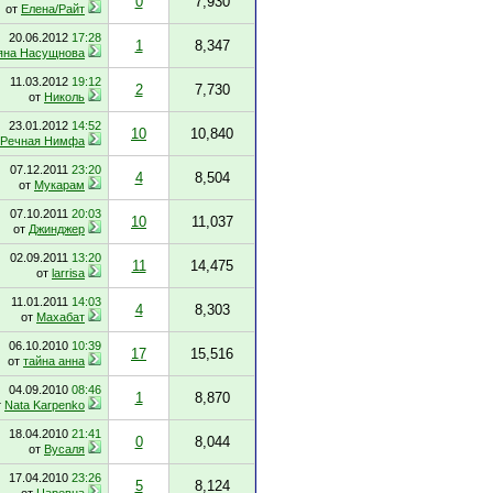
0
7,930
от
Елена/Райт
20.06.2012
17:28
1
8,347
яна Насущнова
11.03.2012
19:12
2
7,730
от
Николь
23.01.2012
14:52
10
10,840
Речная Нимфа
07.12.2011
23:20
4
8,504
от
Мукарам
07.10.2011
20:03
10
11,037
от
Джинджер
02.09.2011
13:20
11
14,475
от
larrisa
11.01.2011
14:03
4
8,303
от
Махабат
06.10.2010
10:39
17
15,516
от
тайна анна
04.09.2010
08:46
1
8,870
т
Nata Karpenko
18.04.2010
21:41
0
8,044
от
Вусаля
17.04.2010
23:26
5
8,124