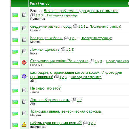
Тема
/
Автор
Важно:
Вечная проблема - куда девать потомство
(
1
2
3
...
Последняя страница
)
Пушистик
сведение разных пород
(
1
2
3
...
Последняя страница
)
Cbonni
Кастрация кобеля.
(
1
2
3
...
Последняя страница
)
Martini
Ложная щеность
(
1
2
3
)
Pitka
Стерилизация собак. За и против
(
1
2
3
...
Последняя стр
Lana777
кастрация, стерилизация котов и кошек. И фото для
противников!
(
1
2
3
...
Последняя страница
)
айя
Не знаю что это?
Линок
Ложная беременность.
(
1
2
)
Alik
Трансмиссивная, венерическая саркома.
Madera
гибель суки во время вязки?!
(
1
2
3
)
сибирячка