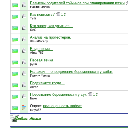
Размеры родителей тойчиков при планировании вязки
(
Настя+Илона
Как повязать?
(
1
2
)
Teffi
Кто знает, как ужиться...
SAG
Анализ на прогестерон.
ЖеняBorzoy
Выделения...
Alina_787
Первая течка
руна
Релаксин – определение беременности у собак
Ирен + Фанта
Подскажите когда...
Ангел
Прерывание беременности у сук
(
1
2
)
Баке
Опрос:
полноценность кобеля
tanya37