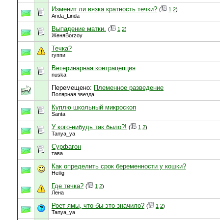
Изменит ли вязка кратность течки?
(
1
2
)
Anda_Linda
Выпадение матки.
(
1
2
)
ЖеняBorzoy
Течка?
гуппи
Ветеринарная контрацепция
nuska
Перемещено:
Племенное разведение
Полярная звезда
Куплю школьный микроскоп
Santa
У кого-нибудь так было?!
(
1
2
)
Tanya_ya
Сурфагон
тава
Как определить срок беременности у кошки?
Heilig
Где течка?
(
1
2
)
Лена
Роет ямы, что бы это значило?
(
1
2
)
Tanya_ya