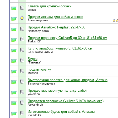
Клетка для крупной собаки.
моник
Продам лежаки для собак и кошек
Александровна
Продам Авиабокс Ferplast 29x47x30
Hennessy-polka
Продам переноску Gulliver5 до 30 кг, 81x61x60 см
TurkishElf
Куплю авиабокс гуливер 5. 81x61x60 см.
СТАРКОВА ОЛЬГА
Будки
"Танютка"
продам клетку
Musson
Выставочная палатка для кошки, продам, Астана
Татьяна Насущнова
Продаю выставочную палатку Ladioli
yokersha
Продается переноска Gulliver 5 IATA (авиабокс)
Alexandr ch
Изготовление будок для собак! г. Алматы
Zvezda kz