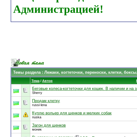
Администрацией!
Темы раздела
: Лежаки, когтеточки, переноски, клетки, боксы
Тема
/
Автор
Беговые колеса-когтеточки для кошек. В наличии и на з
Sherry
Продам клетку
russi-lena
Куплю вольер для щенков и мелких собак
nuska
Загон для щенков
моник