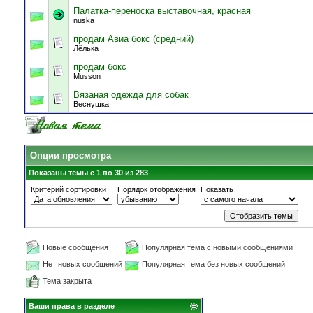
Палатка-переноска выставочная, красная
nuska
продам Авиа бокс (средний)
Лёлька
продам бокс
Musson
Вязаная одежда для собак
Веснушка
Опции просмотра
Показаны темы с 1 по 30 из 283
Критерий сортировки
Порядок отображения
Показать
Новые сообщения
Популярная тема с новыми сообщениями
Нет новых сообщений
Популярная тема без новых сообщений
Тема закрыта
Ваши права в разделе