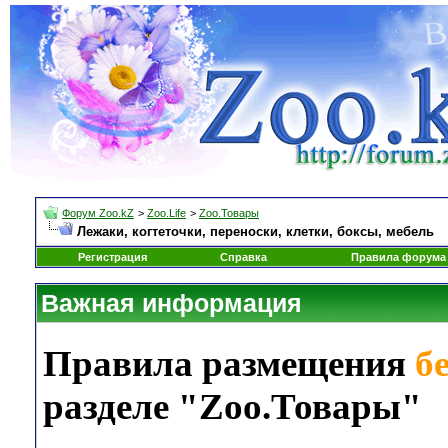
Форум Zoo.kZ
>
Zoo.Life
>
Zoo.Товары
Лежаки, когтеточки, переноски, клетки, боксы, мебель
Регистрация
Справка
Правила форума
Важная информация
Правила размещения
б
разделе "Zoo.Товары"