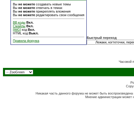
Вы
не можете
создавать новые темы
Вы
не можете
отвечать в темах
Вы
не можете
прикреплять вложения
Вы
не можете
редактировать свои сообщения
BB коды
Вкл.
Смайлы
Вкл.
[IMG]
код
Вкл.
HTML код
Выкл.
Быстрый переход
Правила форума
Часовой 
Po
Copyr
Никакая часть данного форума не может быть воспроизведена 
Мнение администрации может н