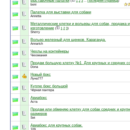
Выставочные палатки
(
1
2
3
...
Последняя страница
)
boni
Палатка для выставки для собаки
Annetta
Металлические клетки и вольеры для собак, продажа и
изготовление
(
1
2
3
)
Sherry
Вольер железный для щенков. Караганда.
Annarich
Чехлы на контейнеры
Чихомания
Продам большую клетку №1. Для крупных и средних с
Dona
Новый бокс
Луна777
Куплю бокс большой
Чёрная пантера
Авиабокс
Аста
Продам или обменяю клетку для собак средних и круп
размеров
Set
Авиабокс для крупных собак.
109