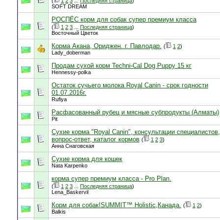
(
1
2
3
...
Последняя страница
)
SOFT DREAM
РОСПЁС корм для собак супер премиум класса
(
1
2
3
...
Последняя страница
)
Восточный Цветок
Корма Акана, Ориджен. г. Павлодар.
(
1
2
)
Lady_doberman
Продам сухой корм Techni-Cal Dog Puppy 15 кг
Hennessy-polka
Остаток сучьего молока Royal Cаnin - срок годности
01.07.2016г.
Rufiya
Расфасованный рубец и мясные субпродукты (Алматы)
Pit
Сухие корма "Royal Canin", консультации специалистов,
вопрос-ответ, каталог кормов
(
1
2
3
)
Анна Снаговская
Сухие корма для кошек
Nata Karpenko
корма супер премиум класса - Pro Plan.
(
1
2
3
...
Последняя страница
)
Lena_Baskervil
Корм для собак!SUMMIT™ Holistic,Канада.
(
1
2
)
Balkis