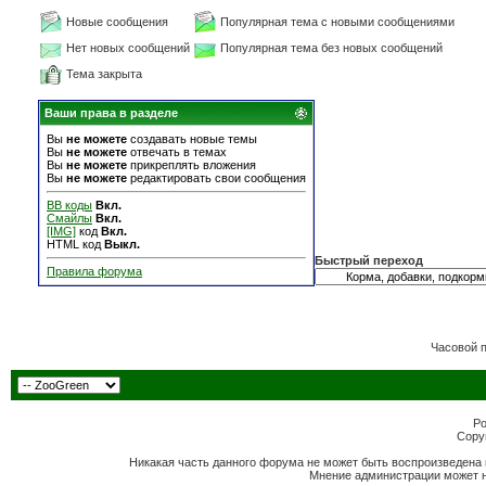
Новые сообщения
Популярная тема с новыми сообщениями
Нет новых сообщений
Популярная тема без новых сообщений
Тема закрыта
Ваши права в разделе
Вы
не можете
создавать новые темы
Вы
не можете
отвечать в темах
Вы
не можете
прикреплять вложения
Вы
не можете
редактировать свои сообщения
BB коды
Вкл.
Смайлы
Вкл.
[IMG]
код
Вкл.
HTML код
Выкл.
Быстрый переход
Правила форума
Часовой 
Po
Copyr
Никакая часть данного форума не может быть воспроизведена 
Мнение администрации может н