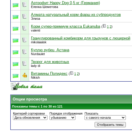
Артрофит Happy Dog 0,5 кг (Германия)
Еленка Шеметова
Алмата натуральный корм фарш из субпродуктов
Элиза
Корм супер-премиум класса Eukanuba
(
1
2
)
valenti
Гранулированный комбикорм для грызунов с люцерной
mikolaialok
Куплю рубец. Астана
Nurdaulet
Творог для животных
lady di
Витамины Полидекс
(
1
2
)
Nikish
Опции просмотра
Показаны темы с 1 по 30 из 121
Критерий сортировки
Порядок отображения
Показать