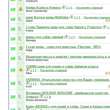
Onetouch
Корма Acana в Алматы
(
1
2
3
...
Последняя страница
)
Анна Снаговская
корм Волчья кровь/Wolfsblut
(
1
2
3
...
Последняя страница
Шаня
Супер Премиум корм для собак Nature’s Protection
(
1
ksana
фарш для собак говяжий
(
1
2
3
...
Последняя страница
)
Шахида
Сухая кровь - корм для животных (Протеин - 90%)
fridge
Мышечная масса и энергия ( протеин,аминокислоты и д
Еленка Шеметова
YUMMI корм для кошек и собак премиум класса
(
1
2
3
...
Последняя страница
)
Pitka
FARMINA. Итальянское качество для Ваших любимцев.
(
1
2
3
...
Последняя страница
)
schh
Витамины WOLMAR WINSOME, швейцарское качество,
Алматы!
(
1
2
3
)
Кошка-матрёшка
Корм «MONGE» для кошек и собак. Скоро в Казахстане