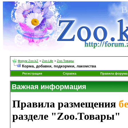
Форум Zoo.kZ
>
Zoo.Life
>
Zoo.Товары
Корма, добавки, подкормки, лакомства
Регистрация
Справка
Правила форума
Важная информация
Правила размещения
б
разделе "Zoo.Товары"