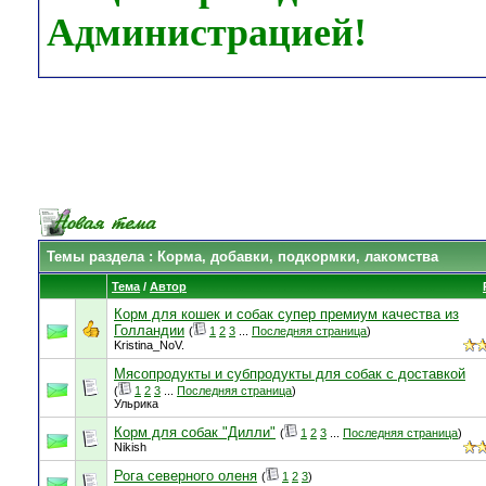
Администрацией!
Темы раздела
: Корма, добавки, подкормки, лакомства
Тема
/
Автор
Корм для кошек и собак супер премиум качества из
Голландии
(
1
2
3
...
Последняя страница
)
Kristina_NoV.
Мясопродукты и субпродукты для собак с доставкой
(
1
2
3
...
Последняя страница
)
Ульрика
Корм для собак "Дилли"
(
1
2
3
...
Последняя страница
)
Nikish
Рога северного оленя
(
1
2
3
)