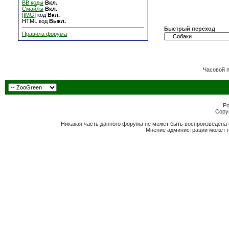
BB коды
Вкл.
Смайлы
Вкл.
[IMG]
код
Вкл.
HTML код
Выкл.
Быстрый переход
Правила форума
Часовой 
Po
Copyr
Никакая часть данного форума не может быть воспроизведена 
Мнение администрации может н