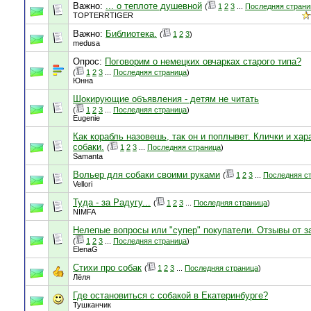
Важно:
... о теплоте душевной
(
1
2
3
...
Последняя страни
TOPTERRTIGER
Важно:
Библиотека.
(
1
2
3
)
medusa
Опрос:
Поговорим о немецких овчарках старого типа?
(
1
2
3
...
Последняя страница
)
Юнна
Шокирующие объявления - детям не читать
(
1
2
3
...
Последняя страница
)
Eugenie
Как корабль назовешь, так он и поплывет. Клички и хар
собаки.
(
1
2
3
...
Последняя страница
)
Samanta
Вольер для собаки своими руками
(
1
2
3
...
Последняя с
Vellori
Туда - за Радугу...
(
1
2
3
...
Последняя страница
)
NIMFA
Нелепые вопросы или "супер" покупатели. Отзывы от з
(
1
2
3
...
Последняя страница
)
ElenaG
Стихи про собак
(
1
2
3
...
Последняя страница
)
Лёля
Где остановиться с собакой в Екатеринбурге?
Тушканчик