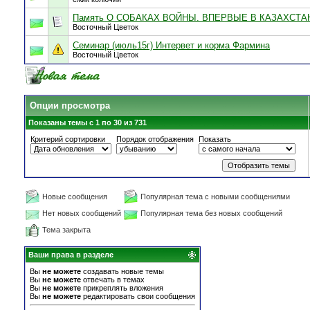
Память О СОБАКАХ ВОЙНЫ. ВПЕРВЫЕ В КАЗАХСТА
Восточный Цветок
Семинар (июль15г) Интервет и корма Фармина
Восточный Цветок
Опции просмотра
Показаны темы с 1 по 30 из 731
Критерий сортировки
Порядок отображения
Показать
Новые сообщения
Популярная тема с новыми сообщениями
Нет новых сообщений
Популярная тема без новых сообщений
Тема закрыта
Ваши права в разделе
Вы
не можете
создавать новые темы
Вы
не можете
отвечать в темах
Вы
не можете
прикреплять вложения
Вы
не можете
редактировать свои сообщения