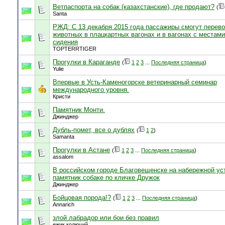
Ветпаспорта на собак (казахстанские), где продают?
(
Santa
РЖД: C 13 декабря 2015 года пассажиры смогут перево
животных в плацкартных вагонах и в вагонах с местам
сидения
TOPTERRTIGER
Прогулки в Караганде
(
1
2
3
...
Последняя страница
)
Yulie
Впервые в Усть-Каменогорске ветеринарный семинар
международного уровня.
Кристи
Памятник Монти.
Джинджер
Дубль-помет, все о дублях
(
1
2
)
Samanta
Прогулки в Астане
(
1
2
3
...
Последняя страница
)
assalom
В российском городе Благовещенске на набережной ус
памятник собаке по кличке Дружок
Джинджер
Бойцовая порода!?
(
1
2
3
...
Последняя страница
)
Annarich
злой лабрадор или бои без правил
ежик колючий