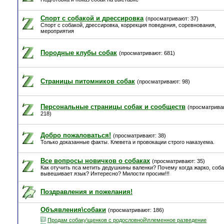
Спорт с собакой и дрессировка
(просматривают: 37)
Спорт с собакой, дрессировка, коррекция поведения, соревнования,
мероприятия
Породные клубы собак
(просматривают: 681)
Страницы питомников собак
(просматривают: 98)
Персональные страницы собак и сообществ
(просматрива
218)
Добро пожаловаться!
(просматривают: 38)
Только доказанные факты. Клевета и провокации строго наказуема.
Все вопросы новичков о собаках
(просматривают: 35)
Как отучить пса метить дедушкины валенки? Почему когда жарко, соба
вывешивает язык? Интересно? Милости просим!!!
Поздравления и пожелания!
Объявления\собаки
(просматривают: 186)
Продам собаку\щенков с родословной\племенное разведение