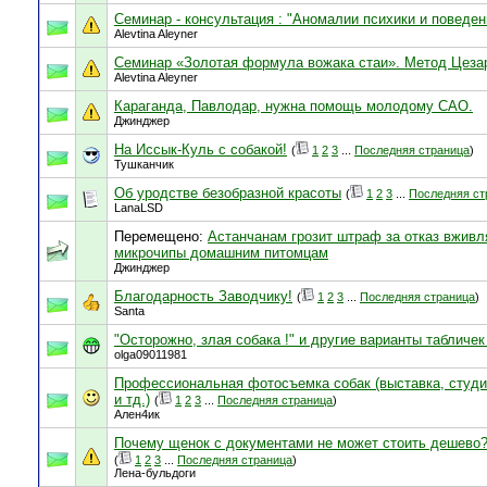
Семинар - консультация : "Аномалии психики и поведен
Alevtina Aleyner
Семинар «Золотая формула вожака стаи». Метод Цеза
Alevtina Aleyner
Караганда, Павлодар, нужна помощь молодому САО.
Джинджер
На Иссык-Куль с собакой!
(
1
2
3
...
Последняя страница
)
Тушканчик
Об уродстве безобразной красоты
(
1
2
3
...
Последняя ст
LanaLSD
Перемещено:
Астанчанам грозит штраф за отказ вживл
микрочипы домашним питомцам
Джинджер
Благодарность Заводчику!
(
1
2
3
...
Последняя страница
)
Santa
"Осторожно, злая собака !" и другие варианты табличек 
olga09011981
Профессиональная фотосъемка собак (выставка, студи
и тд.)
(
1
2
3
...
Последняя страница
)
Ален4ик
Почему щенок с документами не может стоить дешево?
(
1
2
3
...
Последняя страница
)
Лена-бульдоги