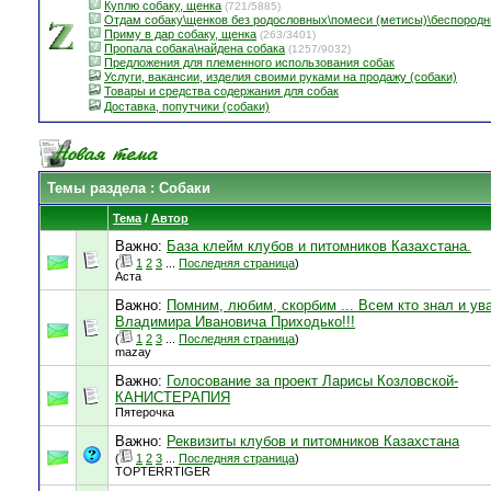
Куплю собаку, щенка
(721/5885)
Отдам собаку\щенков без родословных\помеси (метисы)\беспород
Приму в дар собаку, щенка
(263/3401)
Пропала собака\найдена собака
(1257/9032)
Предложения для племенного использования собак
Услуги, вакансии, изделия своими руками на продажу (собаки)
Товары и средства содержания для собак
Доставка, попутчики (собаки)
Темы раздела
: Собаки
Тема
/
Автор
Важно:
База клейм клубов и питомников Казахстана.
(
1
2
3
...
Последняя страница
)
Аста
Важно:
Помним, любим, скорбим ... Всем кто знал и ув
Владимира Ивановича Приходько!!!
(
1
2
3
...
Последняя страница
)
mazay
Важно:
Голосование за проект Ларисы Козловской-
КАНИСТЕРАПИЯ
Пятерочка
Важно:
Реквизиты клубов и питомников Казахстана
(
1
2
3
...
Последняя страница
)
TOPTERRTIGER