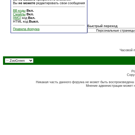
Вы
не можете
редактировать свои сообщения
BB коды
Вкл.
Смайлы
Вкл.
[IMG]
код
Вкл.
HTML код
Выкл.
Быстрый переход
Правила форума
Часовой 
Po
Copyr
Никакая часть данного форума не может быть воспроизведена 
Мнение администрации может н