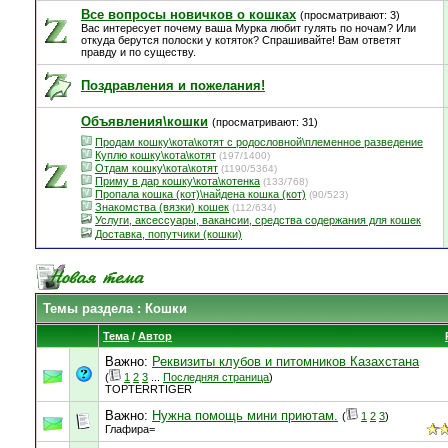
Все вопросы новичков о кошках
(просматривают: 3)
Вас интересует почему ваша Мурка любит гулять по ночам? Или
откуда берутся полоски у котяток? Спрашивайте! Вам ответят
правду и по существу.
Поздравления и пожелания!
Объявления\кошки
(просматривают: 31)
Продам кошку\кота\котят с родословной\племенное разведение
Куплю кошку\кота\котят
(197/1400)
Отдам кошку\кота\котят
(1190/5364)
Приму в дар кошку\кота\котенка
(133/768)
Пропала кошка (кот)\найдена кошка (кот)
(90/523)
Знакомства (вязки) кошек
(112/634)
Услуги, аксессуары, вакансии, средства содержания для кошек
Доставка, попутчики (кошки)
Темы раздела
: Кошки
Тема
/
Автор
Важно:
Реквизиты клубов и питомников Казахстана
(
1
2
3
...
Последняя страница
)
TOPTERRTIGER
Важно:
Нужна помощь мини приютам.
(
1
2
3
)
Глафира=