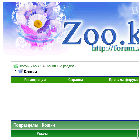
Форум Zoo.kZ
>
Основные разделы
Кошки
Регистрация
Справка
Правила форума
Подразделы
: Кошки
Раздел