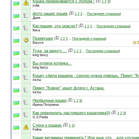
Кошка промахивается с лотком !
(
1
2
3
)
yulia
фото наших кошек
(
1
2
3
...
Последняя страница
)
Даня
Кастрация, это опасно?
(
1
2
3
...
Последняя страница
)
Киса
Позевушки
(
1
2
3
...
Последняя страница
)
Багуся
Туда, за радугу....
(
1
2
3
...
Последняя страница
)
king fancy
Вы купили котёнка ..
king fancy
Кошку сбила машина - срочно нужна помощь. Приют "К
Iricha
Приют "Ковчег" ищет фляги г. Астана.
Iricha
Необычные кошки
(
1
2
3
)
Ирина Петровна
Как определить настоящего кошатника)))
(
1
2
3
)
G.S.Paola
Стихи о кошках
(
1
2
)
Felina
Какие витамины применять? Или еще что.., для улучш