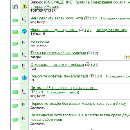
Важно:
(ОБСУЖДЕНИЕ) Правила содержания собак и к
в городе Астане
TOPTERRTIGER
Чем удалить запах мочи кота
(
1
2
3
...
Последняя страни
king fancy
Наполнитель для туалета.
(
1
2
3
...
Последняя страница
)
Т@тьян@
когтеточка
кактусенок
Тесты на генетические болезни
(
1
2
)
Катерин
О кошках... читаем и смеёмся
(
1
2
3
)
)qp(
Помогите советом пожалуйста!!!
(
1
2
3
...
Последняя стр
Pit
Питомец ! Что выросло,то выросло....
(
1
2
3
...
Последняя страница
)
king fancy
Первое котокафе без живых кошек открылось в Актау
Джинджер
На вакансию кота гостиница в Алматы взяла сразу дву
новых работников
Джинджер