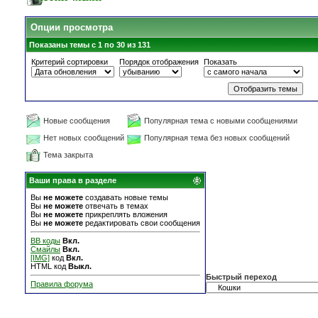
Опции просмотра
Показаны темы с 1 по 30 из 131
Критерий сортировки
Порядок отображения
Показать
Новые сообщения
Популярная тема с новыми сообщениями
Нет новых сообщений
Популярная тема без новых сообщений
Тема закрыта
Ваши права в разделе
Вы
не можете
создавать новые темы
Вы
не можете
отвечать в темах
Вы
не можете
прикреплять вложения
Вы
не можете
редактировать свои сообщения
BB коды
Вкл.
Смайлы
Вкл.
[IMG]
код
Вкл.
HTML код
Выкл.
Быстрый переход
Правила форума