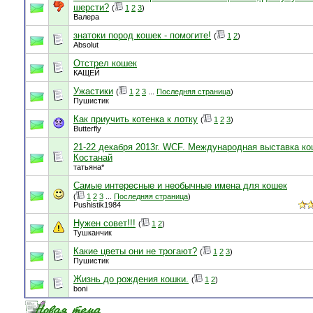
шерсти?
(
1
2
3
)
Валера
знатоки пород кошек - помогите!
(
1
2
)
Absolut
Отстрел кошек
КАЩЕЙ
Ужастики
(
1
2
3
...
Последняя страница
)
Пушистик
Как приучить котенка к лотку
(
1
2
3
)
Butterfly
21-22 декабря 2013г. WCF. Международная выставка кош
Костанай
татьяна*
Самые интересные и необычные имена для кошек
(
1
2
3
...
Последняя страница
)
Pushistik1984
Нужен совет!!!
(
1
2
)
Тушканчик
Какие цветы они не трогают?
(
1
2
3
)
Пушистик
Жизнь до рождения кошки.
(
1
2
)
boni