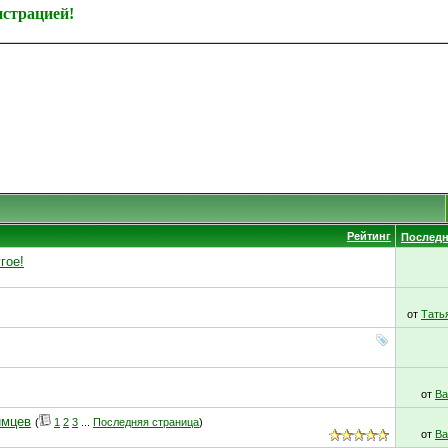
истрацией!
Рейтинг
Последн
гое!
от
Тать
от
Ва
имцев
(
1
2
3
...
Последняя страница
)
от
Ва