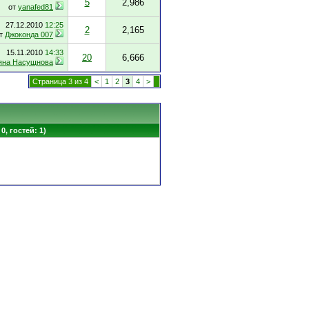
5
2,986
от
yanafed81
27.12.2010
12:25
2
2,165
т
Джоконда 007
15.11.2010
14:33
20
6,666
яна Насущнова
Страница 3 из 4
<
1
2
3
4
>
0, гостей: 1)