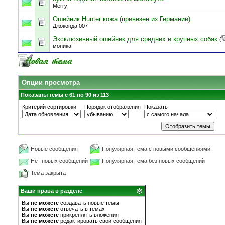
Merry
Ошейник Hunter кожа (привезен из Германии)
Джоконда 007
Эксклюзивный ошейник для средних и крупных собак
(
моника
Опции просмотра
Показаны темы с 61 по 90 из 113
Критерий сортировки
Порядок отображения
Показать
Новые сообщения
Популярная тема с новыми сообщениями
Нет новых сообщений
Популярная тема без новых сообщений
Тема закрыта
Ваши права в разделе
Вы
не можете
создавать новые темы
Вы
не можете
отвечать в темах
Вы
не можете
прикреплять вложения
Вы
не можете
редактировать свои сообщения