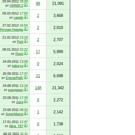
03.04.2012
18:20
99
21,091
от
НИККИ 2
05.03.2012
17:50
2
3,668
от
vapple
27.02.2012
16:54
2
2,010
Речная Нимфа
21.02.2012
13:18
2
2,707
от
Pani
08.01.2012
22:22
17
5,899
от
Rano
24.09.2011
13:08
0
2,024
от
galusya
20.09.2011
17:37
21
6,698
от
Елена/Райт
24.08.2011
13:18
148
21,342
от
мандарин
23.08.2011
17:39
0
2,272
от
Jaza
23.08.2011
08:32
1
2,142
от
SuperMama
17.01.2011
12:47
0
1,738
от
Alina_787
06.01.2011
11:11