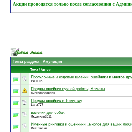
Акции проводятся только после согласования с Админ
Темы раздела
: Амуниция
Тема
/
Автор
Прогулочные и ездовые шлейки, ошейники и многое дру
РиШШа
Продам ошейник ручной работы, Алматы
overheadaccess
Продам ошейник в Темиртау
Lana777
валенки для собак
Людмила2011
Именные ринговки и ошейники...многое для ваших люб
Best хаски