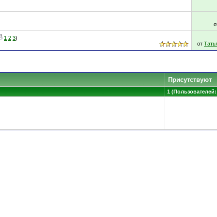
о
1
2
3
)
от
Тать
Присутствуют
1 (Пользователей: 