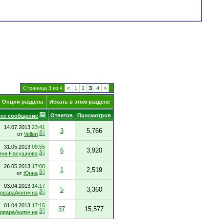
Страница 3 из 4
<
1
2
3
4
>
Опции раздела
Искать в этом разделе
Ответов
Просмотров
ее сообщение
14.07.2013
23:41
3
5,766
от
Vellori
31.05.2013
09:55
6
3,920
яна Насущнова
26.05.2013
17:00
1
2,519
от
Юнна
03.04.2013
14:17
5
3,360
рвараАкитична
01.04.2013
17:15
37
15,577
рвараАкитична