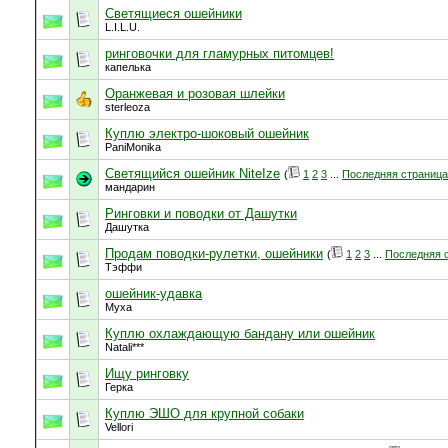
Светящиеся ошейники
L.I.L.U.
ринговочки для гламурных питомцев!
капелька
Оранжевая и розовая шлейки
sterleoza
Куплю электро-шоковый ошейник
PaniMonika
Светящийся ошейник NiteIze
(
1
2
3
...
Последняя страница
мандарин
Ринговки и поводки от Дашутки
Дашутка
Продам поводки-рулетки, ошейники
(
1
2
3
...
Последняя 
Тэффи
ошейник-удавка
Муха
Куплю охлаждающую бандану или ошейник
Natali***
Ищу ринговку
Герка
Куплю ЭШО для крупной собаки
Vellori