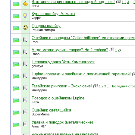
Выставочная ринговка с накладкой под шею!
(
1
2
3
...
dorfa
Куплю шлейку, Алматы
vapple
Продам шлейку
Речная Нимфа
Ошейник с поводком "Collar brilliance" со стразами пре
Pani
А где можно купить сворку? На 2 собаки?
(
1
2
)
Rano
Цепочка-удавка Усть-Каменогорск
galusya
Lupine -поводки и ошейники с пожизненной гарантией!
(
мандарин
Гавайские ринговки - Эксклюзив!
(
1
2
3
...
Последняя стр
мандарин
Поводок с ошейником Lupine
Jaza
Ошейник светящийся
SuperMama
Удавка и поводок (металические)
Alina_787
нужна ездовая шлейка на маламута