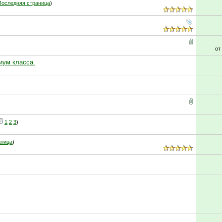
Последняя страница
)
от
миум класса.
1
2
3
)
аница
)