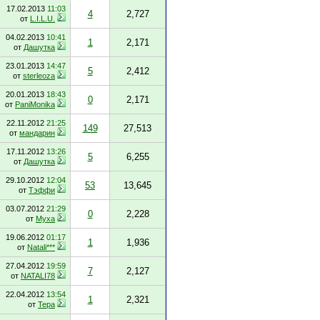
17.02.2013
11:03
4
2,727
от
L.I.L.U.
04.02.2013
10:41
1
2,171
от
Дашутка
23.01.2013
14:47
5
2,412
от
sterleoza
20.01.2013
18:43
0
2,171
от
PaniMonika
22.11.2012
21:25
149
27,513
от
мандарин
17.11.2012
13:26
5
6,255
от
Дашутка
29.10.2012
12:04
53
13,645
от
Тэффи
03.07.2012
21:29
0
2,228
от
Муха
19.06.2012
01:17
1
1,936
от
Natali***
27.04.2012
19:59
7
2,127
от
NATALI78
22.04.2012
13:54
1
2,321
от
Тера