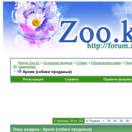
Форум Zoo.kZ
>
Основные разделы
>
Собаки
>
Объявления\собаки
>
Прод
разведение
Архив (собаки проданые)
Регистрация
Справка
Правила форума
Страница 39 из 151
«
Первая
<
29
34
35
36
Темы раздела
: Архив (собаки проданые)