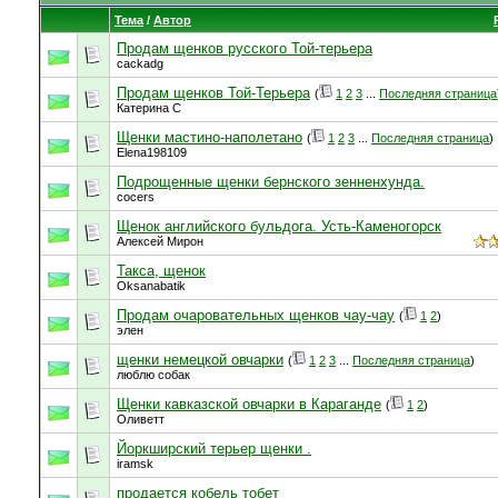
Тема
/
Автор
Продам щенков русского Той-терьера
cackadg
Продам щенков Той-Терьера
(
1
2
3
...
Последняя страница
Катерина С
Щенки мастино-наполетано
(
1
2
3
...
Последняя страница
)
Elena198109
Подрощенные щенки бернского зенненхунда.
cocers
Щенок английского бульдога. Усть-Каменогорск
Алексей Мирон
Такса, щенок
Oksanabatik
Продам очаровательных щенков чау-чау
(
1
2
)
элен
щенки немецкой овчарки
(
1
2
3
...
Последняя страница
)
люблю собак
Щенки кавказской овчарки в Караганде
(
1
2
)
Оливетт
Йоркширский терьер щенки .
iramsk
продается кобель тобет