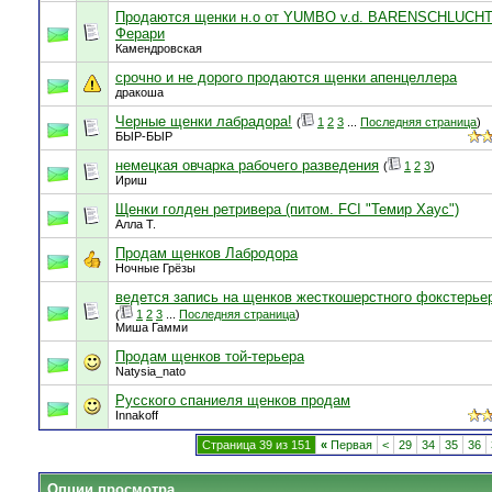
Продаются щенки н.о от YUMBO v.d. BARENSCHLUCHT
Ферари
Камендровская
срочно и не дорого продаются щенки апенцеллера
дракоша
Черные щенки лабрадора!
(
1
2
3
...
Последняя страница
)
БЫР-БЫР
немецкая овчарка рабочего разведения
(
1
2
3
)
Ириш
Щенки голден ретривера (питом. FCI "Темир Хаус")
Алла Т.
Продам щенков Лабродора
Ночные Грёзы
ведется запись на щенков жесткошерстного фокстерье
(
1
2
3
...
Последняя страница
)
Миша Гамми
Продам щенков той-терьера
Natysia_nato
Русского спаниеля щенков продам
Innakoff
Страница 39 из 151
«
Первая
<
29
34
35
36
Опции просмотра