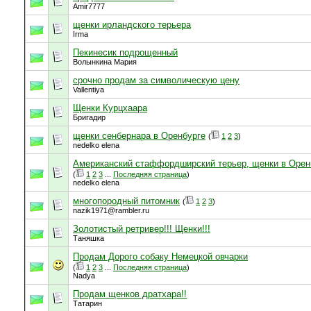
Amir7777
щенки ирландского терьера
Irma
Пекинесик подрощенный
Волынкина Мария
срочно продам за символическую цену
Vallentiya
Щенки Курцхаара
Бригадир
щенки сенбернара в Оренбурге
(
1
2
3
)
nedelko elena
Американский стаффордширский терьер, щенки в Орен
(
1
2
3
...
Последняя страница
)
nedelko elena
многопородный питомник
(
1
2
3
)
nazik1971@rambler.ru
Золотистый ретривер!!! Щенки!!!
Таняшка
Продам Дорого собаку Немецкой овчарки
(
1
2
3
...
Последняя страница
)
Nadya
Продам щенков дратхара!!
Татарин