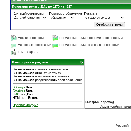
Показаны темы с 1141 по 1170 из 4517
Критерий сортировки
Порядок отображения
Показать
Новые сообщения
Популярная тема с новыми сообщениями
Нет новых сообщений
Популярная тема без новых сообщений
Тема закрыта
Ваши права в разделе
Вы
не можете
создавать новые темы
Вы
не можете
отвечать в темах
Вы
не можете
прикреплять вложения
Вы
не можете
редактировать свои сообщения
BB коды
Вкл.
Смайлы
Вкл.
[IMG]
код
Вкл.
HTML код
Выкл.
Быстрый переход
Правила форума
Часовой 