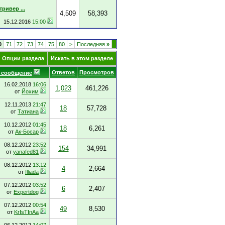
ривер ...
4,509
58,393
15.12.2016
15:00
0
71
72
73
74
75
80
>
Последняя
»
Опции раздела
Искать в этом разделе
Ответов
Просмотров
 сообщение
16.02.2018
16:06
1,023
461,226
от
Йохим
12.11.2013
21:47
18
57,728
от
Татиана
10.12.2012
01:45
18
6,261
от
Ак-Босар
08.12.2012
23:52
154
34,991
от
yanafed81
08.12.2012
13:12
4
2,664
от
Illiada
07.12.2012
03:52
6
2,407
от
Expertdog
07.12.2012
00:54
49
8,530
от
KrIsTInAa