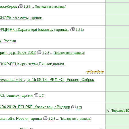
овосибирск
(
1
2
3
...
Последняя страница
)
,КНОРК г.Алматы, щенок
К-ФЦИ,РК г.Караганда(Темиртау),щенки..
(
1
2
3
)
к, Россия
ит", д.р. 16.07.2012
(
1
2
3
...
Последняя страница
)
.,CKKP-FCI,Кыргызстан,Бишкек,щенки.
Булаева Е.В. д.р. 15.08.12г. РКФ-FCI, Россия, Озёрск,
UCI, Бишкек, щенки
(
1
2
)
04.2012г, FCI РКF, Казахстан, г.Риддер
(
1
2
)
от
Терехова Ю
кая обл. Россия, щенки
(
1
2
3
...
Последняя страница
)