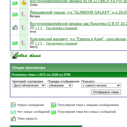
Восточноевропейская овчарка 05.09.12 ОМСК п-к Рус 
Orlett
Йоркширский терьер, п-к "GLAMOUR GALAXY" д.р.19.07
Витара
Восточноевропейской овчарки зав.Подоляка О.В.07.10
(
1
2
3
...
Последняя страница
)
erna
Аляскинский маламут, п-к "Европа и Азия", серо-белые, 
(
1
2
3
...
Последняя страница
)
Merry
Опции просмотра
Показаны темы с 2071 по 2100 из 2708
Критерий сортировки
Порядок отображения
Показать
Новые сообщения
Популярная тема с новыми сообщениями
Нет новых сообщений
Популярная тема без новых сообщений
Тема закрыта