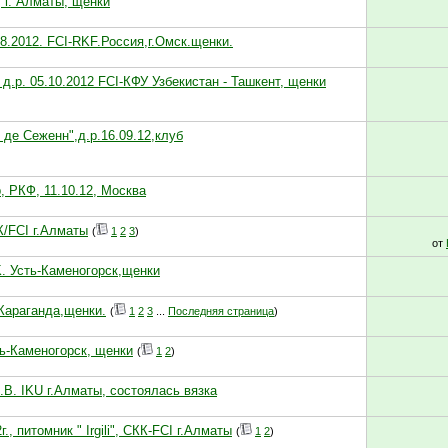
, г. Алматы, щенки
8.2012. FCI-RKF.Россия,г.Омск.щенки.
д.р. 05.10.2012 FCI-КФУ Узбекистан - Ташкент, щенки
де Сеженн",д.р.16.09.12,клуб
 РКФ, 11.10.12, Москва
К/FCI г.Алматы
(
1
2
3
)
от
K. Усть-Каменогорск,щенки
,Караганда,щенки.
(
1
2
3
...
Последняя страница
)
сть-Каменогорск, щенки
(
1
2
)
В. IKU г.Алматы, состоялась вязка
 питомник " Irgili", СКК-FCI г.Алматы
(
1
2
)