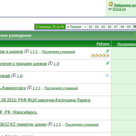
Лабрадор рет
от
KosuLya
Страница 70 из 91
«
Первая
<
20
60
65
66
67
68
69
7
нное разведение
Рейтинг
Последнее
бак и щенков
(
1
2
3
...
Последняя страница
)
ления о продаже щенков
(
1
2
)
станай
(
1
2
)
ть-Каменогорск
(
1
2
3
...
Последняя страница
)
5.09.2012г РКФ-ФЦИ.заводчик-Катрушина Лариса
КФ, РФ, Новосибирск.
/06/12 KZ темиртау щенки
(
1
2
3
...
Последняя страница
)