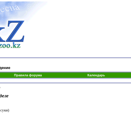
дение
Правила форума
Календарь
е
деле
 суки)