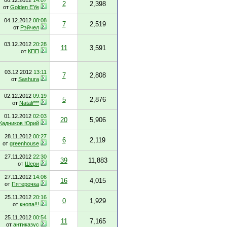
06.12.2012
14:07
2
2,398
от
Golden EYe
04.12.2012
08:08
7
2,519
от
Рэйчел
03.12.2012
20:28
11
3,591
от
КПП
03.12.2012
13:11
7
2,808
от
Sashura
02.12.2012
09:19
5
2,876
от
Natali***
01.12.2012
02:03
20
5,906
Кадников Юрий
28.11.2012
00:27
6
2,119
от
greenhouse
27.11.2012
22:30
39
11,883
от
Шери
27.11.2012
14:06
16
4,015
от
Пятерочка
25.11.2012
20:16
0
1,929
от
кнопа!!!
25.11.2012
00:54
11
7,165
от
антиказус