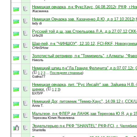
Немецкая овчарка, п-к ФуксХаус, 04.08.2012г, РКФ, г.Н
Жасминка
Немецкая Овчарка,зав. Казаченко Д.Ю, д.р 17.10.2012г
lady di
Русский той д.ш.,зав.Стрельцова Л.А.,д.р.27.07.12,СК
Urfin28
Шар-пей, п-к "ЧИНШОУ", 12.10.12, FCI-RKF, Новокузнец
CHinSHow
Золотистый ретривер, п-к "Томириель", г.Алматы, "Фавор
Николь
Немецкий шпиц,п-к"Ла Гранде Феличита",д.р.07.07.12г
(
1
2
3
...
Последняя страница
)
Galina77
Немецкая овчарка, пит. "Рус Инсайт" зав. Зайцева Н.В.-
щенки.
(
1
2
3
)
БУЛУР
Немецкий Дог, питомник "Темир-Хаус", 14.09.12 г.,CCK/
Алла Т.
Мальтезе, п-к ФЛЕР де ЛАНЖ,зав Терехова Ю Я, д р 15.
Терехова Юлия Яковлевна
Эрдельтерьер п-к РКФ "SHANTEL" РКФ-FCI, г. Челябинс
Shantella