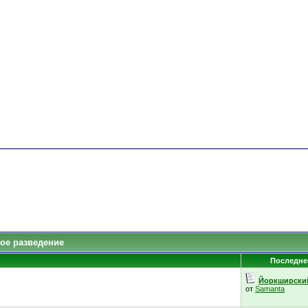
ое разведение
Последне
Йоркширский 
от
Samanta