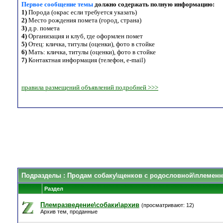
Первое сообщение темы
должно содержать полную информацию:
1)
Порода (окрас если требуется указать)
2)
Место рождения помета (город, страна)
3)
д.р. помета
4)
Организация и клуб, где оформлен помет
5)
Отец: кличка, титулы (оценки), фото в стойке
6)
Мать: кличка, титулы (оценки), фото в стойке
7)
Контактная информация (телефон, e-mail)
правила размещений объявлений подробней >>>
Подразделы
: Продам собаку\щенков с родословной\племенн
Раздел
Племразведение\собаки\архив
(просматривают: 12)
Архив тем, проданные