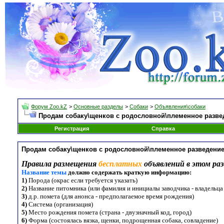
Форум Zoo.kZ
>
Основные разделы
>
Собаки
>
Объявления\собаки
Продам собаку\щенков с родословной\племенное разве
Регистрация
Справка
Продам собаку\щенков с родословной\племенное разведени
Правила размещения
бесплатных
объявлений в этом раз
Название темы
должно содержать краткую информацию:
1)
Порода (окрас если требуется указать)
2)
Название питомника (или фамилия и инициалы заводчика - владельца
3)
д.р. помета (для анонса - предполагаемое время рождения)
4)
Система (организация)
5)
Место рождения помета (страна - двузначный код, город)
6)
Форма (состоялась вязка, щенки, подрощенная собака, совладение)