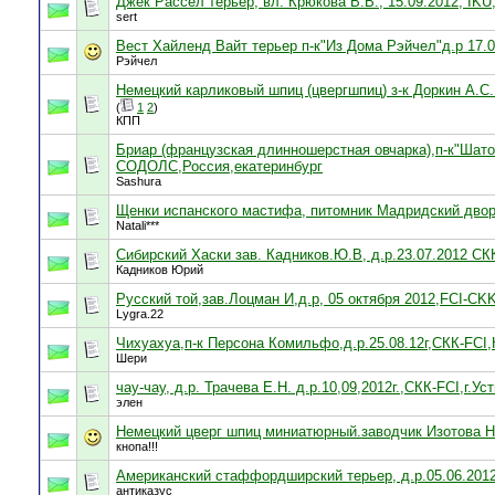
Джек Рассел терьер, вл. Крюкова В.В., 15.09.2012, IKU
sert
Вест Хайленд Вайт терьер п-к"Из Дома Рэйчел"д.р 17.0
Рэйчел
Немецкий карликовый шпиц (цвергшпиц) з-к Доркин А.С. 
(
1
2
)
КПП
Бриар (французская длинношерстная овчарка),п-к"Шато 
СОДОЛС,Россия,екатеринбург
Sashura
Щенки испанского мастифа, питомник Мадридский двор,
Natali***
Сибирский Хаски зав. Кадников.Ю.В, д.р.23.07.2012 СК
Кадников Юрий
Русский той,зав.Лоцман И,д.р, 05 октября 2012,FCI-CK
Lygra.22
Чихуахуа,п-к Персона Комильфо,д.р.25.08.12г,СКК-FCI
Шери
чау-чау, д.р. Трачева Е.Н. д.р.10,09,2012г.,СКК-FCI,г.У
элен
Немецкий цверг шпиц миниатюрный.заводчик Изотова Н.
кнопа!!!
Американский стаффордширский терьер, д.р.05.06.2012г.,
антиказус