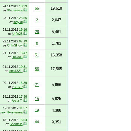
24.11.2012
18:39
66
19,618
от
Жасминка
23.11.2012
23:55
2
2,047
от
lady di
23.11.2012
19:16
26
5,461
от
Urfin28
22.11.2012
07:19
0
1,783
от
CHinSHow
21.11.2012
13:47
51
16,358
от
Николь
21.11.2012
10:31
86
17,565
от
lena1821.
20.11.2012
16:39
21
5,966
от
БУЛУР
19.11.2012
17:36
15
5,925
от
Алла Т.
19.11.2012
11:57
19
4,388
лия Яковлевна
18.11.2012
16:54
44
9,351
от
Shantella