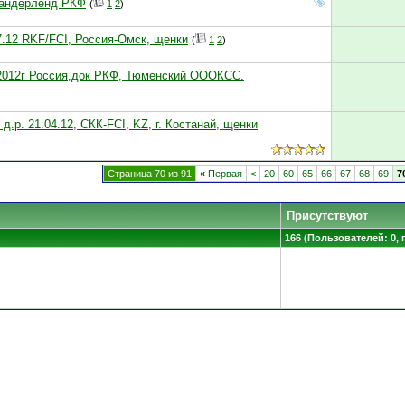
Вандерленд РКФ
(
1
2
)
.12 RKF/FCI, Россия-Омск, щенки
(
1
2
)
.2012г Россия,док РКФ, Тюменский ОООКСС.
д.р. 21.04.12, СКК-FCI, KZ, г. Костанай, щенки
Страница 70 из 91
«
Первая
<
20
60
65
66
67
68
69
7
Присутствуют
166 (Пользователей: 0, 