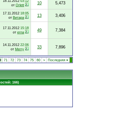
18.11.2012
03:12
10
5,473
от
Orlett
17.11.2012
18:05
13
3,406
от
Витара
17.11.2012
15:18
49
7,384
от
erna
14.11.2012
22:06
33
7,896
от
Merry
0
71
72
73
74
75
80
>
Последняя
»
гостей: 166)