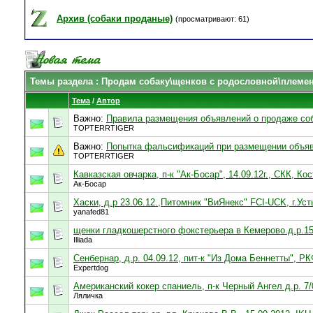
Архив (собаки проданые)
(просматривают: 61)
Темы раздела
: Продам собаку\щенков с родословной\племе
Тема
/
Автор
Важно:
Правила размещения объявлений о продаже со
TOPTERRTIGER
Важно:
Попытка фальсификаций при размещении объяв
TOPTERRTIGER
Кавказская овчарка, п-к "Ак-Босар", 14.09.12г., СКК, Ко
Ак-Босар
Хаски, д.р 23.06.12.,Питомник "ВиЯнекс" FCI-UCK, г.Ус
yanafed81
щенки гладкошерстного фокстерьера в Кемерово.д.р.1
Illiada
Сенбернар, д.р. 04.09.12, пит-к "Из Дома Беннетты", Р
Expertdog
Американский кокер спаниель, п-к Черный Ангел д.р. 7
Ляличка