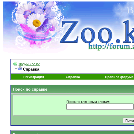
Форум Zoo.kZ
Справка
Регистрация
Справка
Правила форума
Поиск по справке
Поиск по ключевым словам: