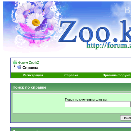
Форум Zoo.kZ
Справка
Регистрация
Справка
Правила форума
Поиск по справке
Поиск по ключевым словам: